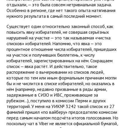
отдыхали, — это была совсем нетривиальная задача.
Особенно в регионе, где нет такого опыта натягивания
нужного результата в самый последний момент.
Существует один относительно законный способ, как
повысить явку избирателей, не совершая серьёзных
нарушений на участке — это так называемая «чистка
списков» избирателей. Напомню, что явка — это
процентное отношение числа избирателей, пришедших
на участок и получивших бюллетень, к числу
избирателей, зарегистрированных на нём. Сокращаем
список — явка растёт. И действительно, такое
распоряжение о вычеркивании из списков людей,
которые по тем или иным формальным причинам могли
бы и не числится в списке избирателей, но оказались в
нём (например, недавно призванные в ряды армии,
задержанные в СИЗО и ИВС, проживающие за
рубежом...), поступило в комиссии Перми и других
территорий. У меня на УИК№ 3242 такой список из 27
фамилий пришел «по вайберу» председателю комиссии
перед самым началом подсчёта итогов голосования. Но
поскольку чат в Viber не является официальной бумагой,