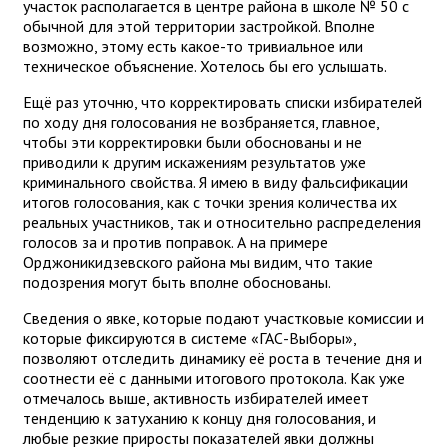
участок располагается в центре района в школе № 50 с
обычной для этой территории застройкой. Вполне
возможно, этому есть какое-то тривиальное или
техническое объяснение. Хотелось бы его услышать.
Ещё раз уточню, что корректировать списки избирателей
по ходу дня голосования не возбраняется, главное,
чтобы эти корректировки были обоснованы и не
приводили к другим искажениям результатов уже
криминального свойства. Я имею в виду фальсификации
итогов голосования, как с точки зрения количества их
реальных участников, так и относительно распределения
голосов за и против поправок. А на примере
Орджоникидзевского района мы видим, что такие
подозрения могут быть вполне обоснованы.
Сведения о явке, которые подают участковые комиссии и
которые фиксируются в системе «ГАС-Выборы»,
позволяют отследить динамику её роста в течение дня и
соотнести её с данными итогового протокола. Как уже
отмечалось выше, активность избирателей имеет
тенденцию к затуханию к концу дня голосования, и
любые резкие приросты показателей явки должны