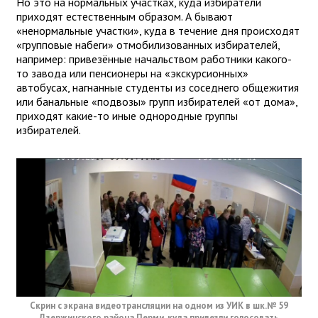
Но это на нормальных участках, куда избиратели
приходят естественным образом. А бывают
«ненормальные участки», куда в течение дня происходят
«групповые набеги» отмобилизованных избирателей,
например: привезённые начальством работники какого-
то завода или пенсионеры на «экскурсионных»
автобусах, нагнанные студенты из соседнего общежития
или банальные «подвозы» групп избирателей «от дома»,
приходят какие-то иные однородные группы
избирателей.
Скрин с экрана видеотрансляции на одном из УИК в шк.№ 59
Дзержинского района Перми, куда привезли голосовать