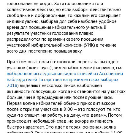
голосование не ходят. Хотя голосование это и
коллективное действо, но если выборы действительно
свободные и добровольные, то каждый его совершает
индивидуально, выбирая для себя наиболее удобное
время для посещения избирательного участка. В
результате участники голосования плавно
распределяются по времени своего посещения
участковой избирательной комиссии (УИК) в течение
всего дня, постепенно повышая явку.
При этом опыт политтехнологов, опросы на выходе с
участков (экзит-пулы), видеонаблюдение (например, см.
выборочное исследование видеозаписей из Ассоциации
наблюдателей Татарстана на президентских выборах
2018
) выделяют несколько пиков наибольшей
активности голосующих, когда их становится на участках
больше, чем в предыдущие или последующие часы.
Первая волна избирателей обычно приходит вскоре
после открытия участков в 8:00 — это голосуют те, кто
куда-то спешит: на работу, на дачу, «по делам». Потом
происходит небольшой спад, но вскоре активность
быстро нарастает. Это идёт вторая, основная, волна
избирателей. Она достигает пика где-то в районе 11:00-