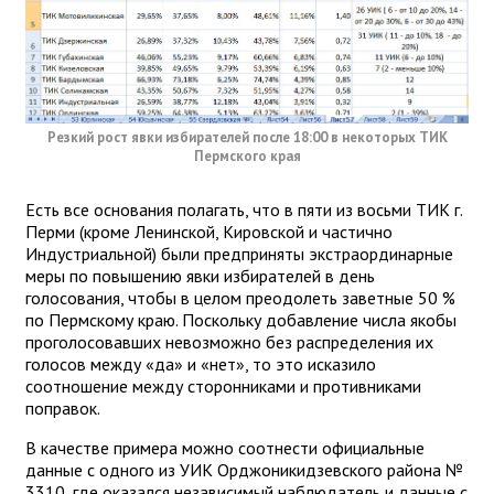
Резкий рост явки избирателей после 18:00 в некоторых ТИК
Пермского края
Есть все основания полагать, что в пяти из восьми ТИК г.
Перми (кроме Ленинской, Кировской и частично
Индустриальной) были предприняты экстраординарные
меры по повышению явки избирателей в день
голосования, чтобы в целом преодолеть заветные 50 %
по Пермскому краю. Поскольку добавление числа якобы
проголосовавших невозможно без распределения их
голосов между «да» и «нет», то это исказило
соотношение между сторонниками и противниками
поправок.
В качестве примера можно соотнести официальные
данные с одного из УИК Орджоникидзевского района №
3310, где оказался независимый наблюдатель и данные с