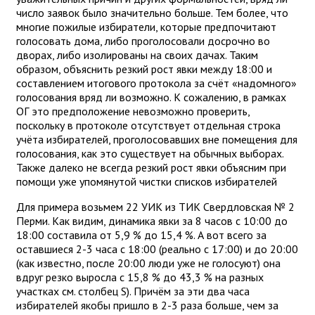
число заявок было значительно больше. Тем более, что
многие пожилые избиратели, которые предпочитают
голосовать дома, либо проголосовали досрочно во
дворах, либо изолированы на своих дачах. Таким
образом, объяснить резкий рост явки между 18:00 и
составлением итогового протокола за счёт «надомного»
голосования вряд ли возможно. К сожалению, в рамках
ОГ это предположение невозможно проверить,
поскольку в протоколе отсутствует отдельная строка
учёта избирателей, проголосовавших вне помещения для
голосования, как это существует на обычных выборах.
Также далеко не всегда резкий рост явки объясним при
помощи уже упомянутой чистки списков избирателей
Для примера возьмем 22 УИК из ТИК Свердловская № 2
Перми. Как видим, динамика явки за 8 часов с 10:00 до
18:00 составила от 5,9 % до 15,4 %. А вот всего за
оставшиеся 2-3 часа с 18:00 (реально с 17:00) и до 20:00
(как известно, после 20:00 люди уже не голосуют) она
вдруг резко выросла с 15,8 % до 43,3 % на разных
участках см. столбец S). Причём за эти два часа
избирателей якобы пришло в 2-3 раза больше, чем за