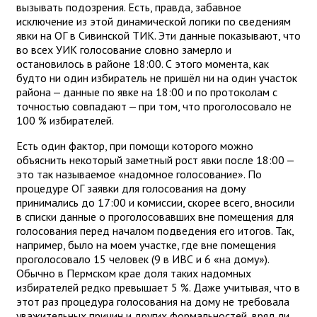
вызывать подозрения. Есть, правда, забавное
исключение из этой динамической логики по сведениям
явки на ОГ в Сивинской ТИК. Эти данные показывают, что
во всех УИК голосование словно замерло и
остановилось в районе 18:00. С этого момента, как
будто ни один избиратель не пришёл ни на один участок
района — данные по явке на 18:00 и по протоколам с
точностью совпадают — при том, что проголосовало не
100 % избирателей.
Есть один фактор, при помощи которого можно
объяснить некоторый заметный рост явки после 18:00 —
это так называемое «надомное голосование». По
процедуре ОГ заявки для голосования на дому
принимались до 17:00 и комиссии, скорее всего, вносили
в списки данные о проголосовавших вне помещения для
голосования перед началом подведения его итогов. Так,
например, было на моем участке, где вне помещения
проголосовало 15 человек (9 в ИВС и 6 «на дому»).
Обычно в Пермском крае доля таких надомных
избирателей редко превышает 5 %. Даже учитывая, что в
этот раз процедура голосования на дому не требовала
уважительных причин и других формальностей, вряд ли