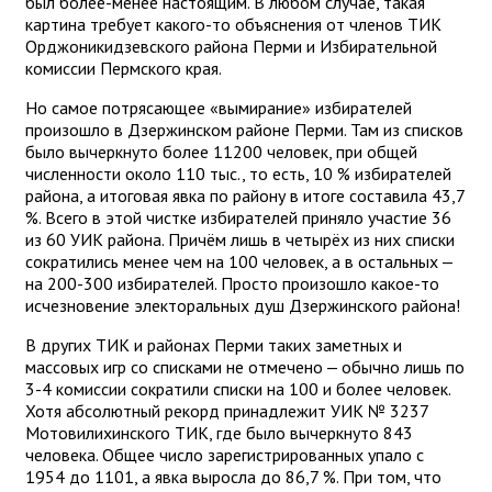
был более-менее настоящим. В любом случае, такая
картина требует какого-то объяснения от членов ТИК
Орджоникидзевского района Перми и Избирательной
комиссии Пермского края.
Но самое потрясающее «вымирание» избирателей
произошло в Дзержинском районе Перми. Там из списков
было вычеркнуто более 11200 человек, при общей
численности около 110 тыс., то есть, 10 % избирателей
района, а итоговая явка по району в итоге составила 43,7
%. Всего в этой чистке избирателей приняло участие 36
из 60 УИК района. Причём лишь в четырёх из них списки
сократились менее чем на 100 человек, а в остальных —
на 200-300 избирателей. Просто произошло какое-то
исчезновение электоральных душ Дзержинского района!
В других ТИК и районах Перми таких заметных и
массовых игр со списками не отмечено — обычно лишь по
3-4 комиссии сократили списки на 100 и более человек.
Хотя абсолютный рекорд принадлежит УИК № 3237
Мотовилихинского ТИК, где было вычеркнуто 843
человека. Общее число зарегистрированных упало с
1954 до 1101, а явка выросла до 86,7 %. При том, что