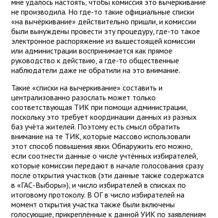
мне удалось настоять, чтобы комиссия это вычеркивание
не производила. Но где-то такие официальные списки
«на вычёркивание» действительно пришли, и комиссии
были вынуждены провести эту процедуру, где-то такое
электронное распоряжение из вышестоящей комиссии
или администрации воспринимается как прямое
руководство к действию, а где-то общественные
наблюдатели даже не обратили на это внимание.
Такие «списки на вычеркивание» составить и
централизованно разослать может только
соответствующая ТИК при помощи администрации,
поскольку это требует координации данных из разных
баз учёта жителей. Поэтому есть смысл обратить
внимание на те ТИК, которые массово использовали
этот способ повышения явки. Обнаружить его можно,
если соотнести данные о числе учтённых избирателей,
которые комиссии передают в начале голосования сразу
после открытия участков (эти данные также содержатся
в «ГАС-Выборы»), и число избирателей в списках по
итоговому протоколу. В ОГ в число избирателей на
момент открытия участка также были включены
голосующие, прикреплённые к данной УИК по заявлениям