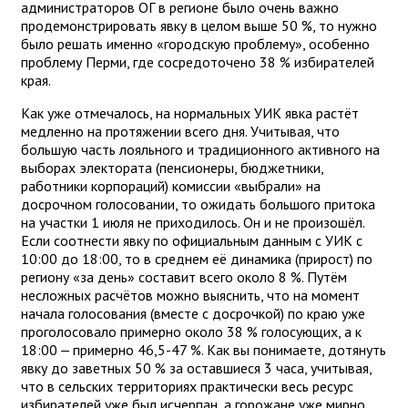
администраторов ОГ в регионе было очень важно
продемонстрировать явку в целом выше 50 %, то нужно
было решать именно «городскую проблему», особенно
проблему Перми, где сосредоточено 38 % избирателей
края.
Как уже отмечалось, на нормальных УИК явка растёт
медленно на протяжении всего дня. Учитывая, что
большую часть лояльного и традиционного активного на
выборах электората (пенсионеры, бюджетники,
работники корпораций) комиссии «выбрали» на
досрочном голосовании, то ожидать большого притока
на участки 1 июля не приходилось. Он и не произошёл.
Если соотнести явку по официальным данным с УИК с
10:00 до 18:00, то в среднем её динамика (прирост) по
региону «за день» составит всего около 8 %. Путём
несложных расчётов можно выяснить, что на момент
начала голосования (вместе с досрочкой) по краю уже
проголосовало примерно около 38 % голосующих, а к
18:00 — примерно 46,5-47 %. Как вы понимаете, дотянуть
явку до заветных 50 % за оставшиеся 3 часа, учитывая,
что в сельских территориях практически весь ресурс
избирателей уже был исчерпан, а горожане уже мирно