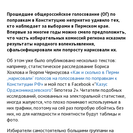
Прошедшее общероссийское голосование (ОГ) по
поправкам в Конституцию неприятно удивило тех,
кто наблюдает за выборами в Пермском крае.
Впервые за многие годы можно смело предположить,
что часть избирательных комиссий региона исказили
результаты народного волеизъявления,
сфальсифицировали или попросту нарисовали их.
Об этом уже было опубликовано несколько текстов:
например, статистическое расследование Бориса
Хохлова и Георгия Черноусова
«Как и сколько в Перми
„нарисовали“ голосов на голосовании по поправкам к
Конституции РФ»
и мой пост в Facebook «"
Казус
Орджоникидзевского
". Гипотеза 2». Читатели подобных
исследований, основанных на электоральной статистике,
иногда жалуются, что плохо понимают используемые в
них графики, поэтому на сей раз попробую обойтись без
них, но для наглядности и понятности будут таблицы и
фото.
Избиратели самостоятельно большими группами на