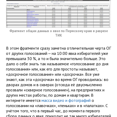
Фрагмент общих данных о явке по Пермскому краю в разрезе
ТИК
В этом фрагменте сразу заметна отличительная черта ОГ
от других голосований — на 10:00 явка избирателей уже
превышала 30 %, а то и была значительно больше. Это
дало о себе знать так называемое «голосование до дня
голосования» или, как его для простоты называют,
«досрочное голосование» или «досрочка». Все уже
знают, как эта «досрочка» во время ОГ проводилась: во
дворах домов и в скверах (отсюда её двусмысленно
прозвали «скверное голосование»), на предприятиях и
других местах работы, по домам и квартирам. В
интернете имеется
масса видео и фотографий
о
голосовании на «лавочках», «пеньках» и в «палатках». С
учётом того, что в первый час, до момента первого
сбора данных о явке, приходит не так много избирателей