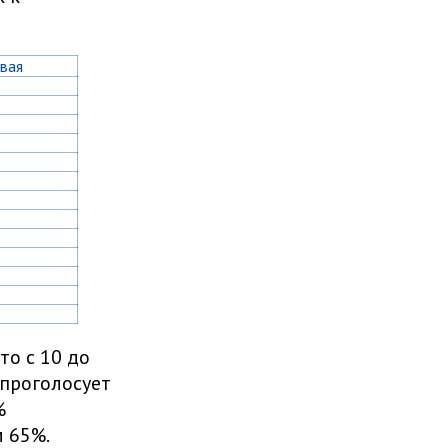
овая
то с 10 до
 проголосует
%
 65%.