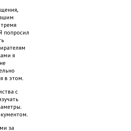
ещения,
нашим
 тремя
 Я попросил
ть
бирателям
ками я
не
тельно
я в этом.
мства с
изучать
раметры.
окументом.
ми за