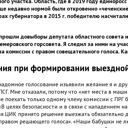
ого участка. Область, где в 2019 году единорос
еще недавно нормой были откровенно «чеченски
рах губернатора в 2015 г. победителю насчитали
прошли довыборы депутата областного совета и
емеровского горсовета. Я следил за ними на уча
на комиссии с правом совещательного голоса. Ка
ия при формировании выездной
надомное голосование изъявили желание я и дру
ПСГ. Мне отказали, потому что «нет места в маши
 поехать только одному члену комиссии с ПРГ 
«В целях безопасности и в связи с нападением на
я ЦИК принято решение выезжать обязательно 
правом решающего голоса». «Наши бабушки не л