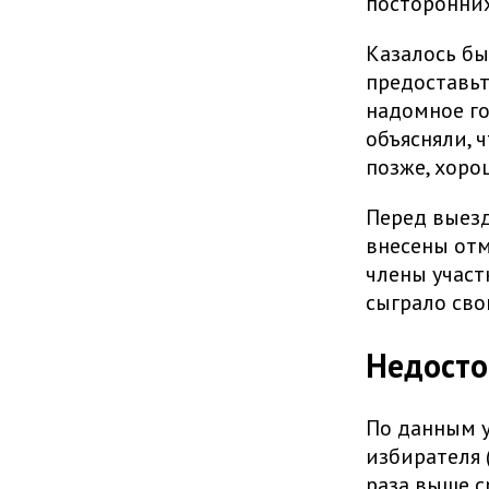
посторонних
Казалось бы
предоставь
надомное го
объясняли, 
позже, хоро
Перед выезд
внесены отм
члены участ
сыграло сво
Недосто
По данным у
избирателя 
раза выше с