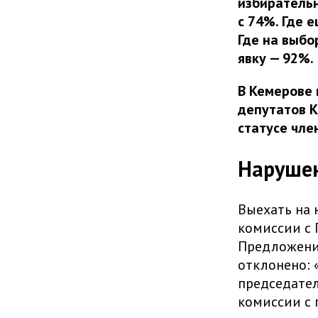
избирательн
с 74%. Где 
Где на выбо
явку — 92%.
В Кемерове 
депутатов К
статусе чле
Нарушен
Выехать на 
комиссии с 
Предложение
отклонено: 
председател
комиссии с 