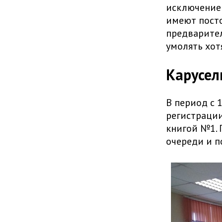
исключением
имеют посто
предваритель
умолять хот
Карусел
В период с 
регистрации
книгой №1. 
очереди и п