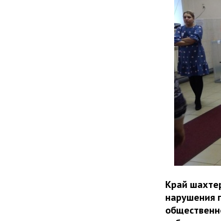
Край шахтер
нарушения п
общественно