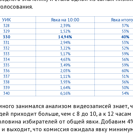
олосования.
УИК
Явка на 10:00
Явка итог
328
2,39%
37%
329
1,52%
53%
330
14,94%
40%
331
2,94%
53%
332
3,22%
52%
333
5,17%
59%
334
4,63%
56%
335
3,49%
59%
336
2,03%
60%
337
1,11%
51%
338
3,93%
36%
339
1,64%
50%
340
6,16%
54%
много занимался анализом видеозаписей знает, ч
дей приходит больше, чем с 8 до 10, а к 12 часам
ловина избирателей от общей явки. Добавим 4
и выходит, что комиссия ожидала явку минимум