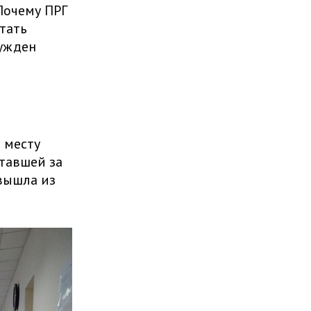
 Почему ПРГ
тать
нужден
о месту
отавшей за
вышла из