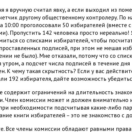
ня я вручную считал явку, а если выходил из пом
четчик другому общественному контролеру. По 
а 10:00 проголосовали 50 избирателей (вместе с
и). Пропустить 142 человека просто нереально!
миться со списками избирателей, чтобы посчита
проставленных подписей, при этом не мешая из
ении не было). Мне отказали, потому что со спис
 утром, а подсчет числа подписей в течение дня 
н. К чему такая скрытность? Если у вас действи
ли 192 избирателя, дайте возможность убедитьс
не содержит ограничений на длительность знако
. Член комиссии может и должен внимательно 
при необходимости подсчитывая какие-либо па
ние книги избирателей – это не знакомство с д
е. Все члены комиссии обладают равными права