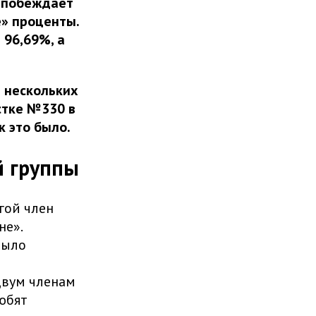
с побеждает
е» проценты.
 96,69%, а
 нескольких
стке №330 в
к это было.
 группы
гой член
не».
было
двум членам
юбят