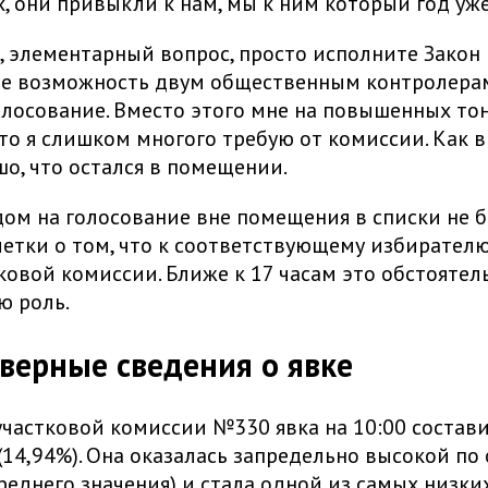
, они привыкли к нам, мы к ним который год уже
, элементарный вопрос, просто исполните Закон 
те возможность двум общественным контролерам
лосование. Вместо этого мне на повышенных то
что я слишком многого требую от комиссии. Как 
шо, что остался в помещении.
ом на голосование вне помещения в списки не 
етки о том, что к соответствующему избирател
ковой комиссии. Ближе к 17 часам это обстоятел
ю роль.
верные сведения о явке
частковой комиссии №330 явка на 10:00 состав
(14,94%). Она оказалась запредельно высокой по о
реднего значения) и стала одной из самых низки