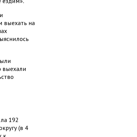
 ездим».
и
 выехать на
нах
выяснилось
были
ю выехали
ьство
ила 192
кругу (в 4
х к