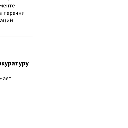
ументе
в перечни
аций.
окуратуру
мает