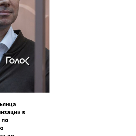
ньянца
низации в
 по
то
од до