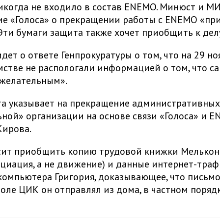
когда не входило в состав ENEMO. Минюст и МИ
ие «Голоса» о прекращении работы с ENEMO «пр
Эти бумаги защита также хочет приобщить к дел
идет о ответе Генпрокуратуры о том, что на 29 но
мстве не распологали информацией о том, что са
ежелательным».
а указывает на прекращение административных
ной» организации на основе связи «Голоса» и E
Кирова.
сит приобщить копию трудовой книжки Мельконь
оциация, а не движение) и данные интернет-траф
омпьютера Григория, доказывающее, что письмо
толе ЦИК он отправлял из дома, в частном порядк