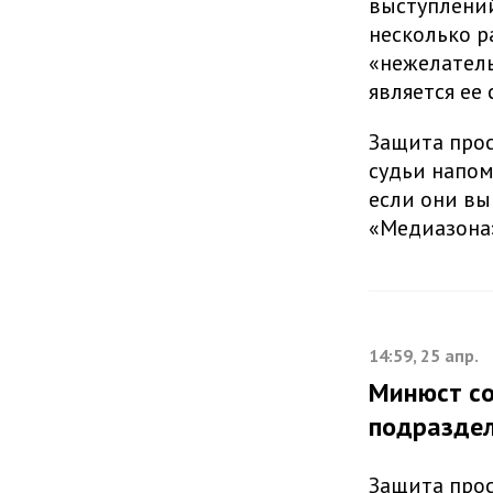
выступлений
несколько р
«нежелатель
является ее
Защита прос
судьи напом
если они вый
«Медиазона
14:59, 25 апр.
Минюст со
подраздел
Защита прос