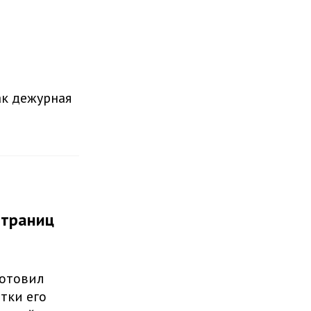
ак дежурная
страниц
готовил
тки его