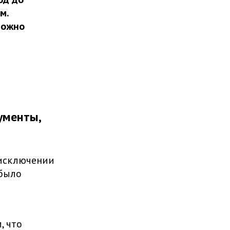
м.
можно
ументы,
исключении
 было
, что