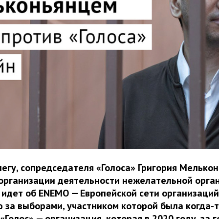
егу, сопредседателя «Голоса» Григория Мелько
организации деятельности нежелательной орга
ь идет об ENEMO — Европейской сети организаций
за выборами, участником которой была когда-
«Голос» — организация, которая в 2020 году, за г