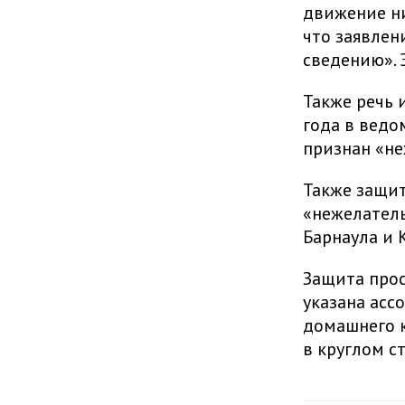
движение ни
что заявлен
сведению». 
Также речь 
года в ведо
признан «н
Также защит
«нежелатель
Барнаула и 
Защита про
указана асс
домашнего к
в круглом с