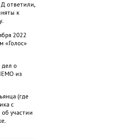
Д ответили,
иняты к
у.
ября 2022
м «Голос»
 дел о
NEMO из
янца (где
ика с
 об участии
е.