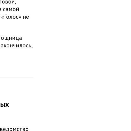
ловой,
з самой
«Голос» не
омощница
акончилось,
ных
 ведомство