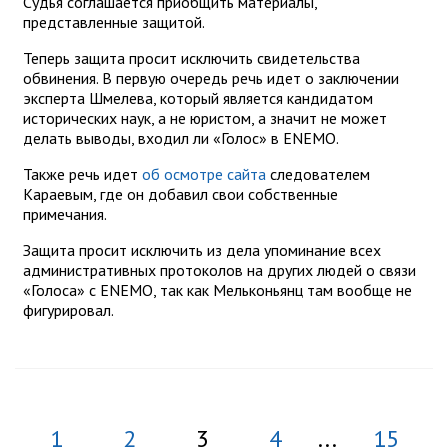
Судья соглашается приобщить материалы,
представленные защитой.
Теперь защита просит исключить свидетельства
обвинения. В первую очередь речь идет о заключении
эксперта Шмелева, который является кандидатом
исторических наук, а не юристом, а значит не может
делать выводы, входил ли «Голос» в ENEMO.
Также речь идет
об осмотре сайта
следователем
Караевым, где он добавил свои собственные
примечания.
Защита просит исключить из дела упоминание всех
административных протоколов на других людей о связи
«Голоса» с ENEMO, так как Мельконьянц там вообще не
фигурировал.
1
2
3
4
...
15