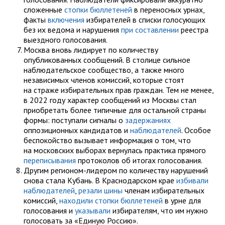
сложенные
стопки бюллетеней
в переносных урнах,
факты
включения
избирателей в списки голосующих
без их ведома и нарушения
при составлении
реестра
выездного голосования.
Москва вновь лидирует по количеству
опубликованных сообщений. В столице сильное
наблюдательское сообщество, а также много
независимых членов комиссий, которые стоят
на страже избирательных прав граждан. Тем не менее,
в 2022 году характер сообщений из Москвы стал
приобретать более типичные для остальной страны
формы: поступали сигналы о
задержаниях
оппозиционных кандидатов и
наблюдателей
. Особое
беспокойство вызывает информация о том, что
на московских выборах вернулась практика прямого
переписывания
протоколов об итогах голосования.
Другим регионом-лидером по количеству нарушений
снова стала Кубань. В Краснодарском крае
избивали
наблюдателей
,
резали шины
членам избирательных
комиссий,
находили стопки бюллетеней
в урне для
голосования и
указывали
избирателям, что им нужно
голосовать за «Единую Россию».