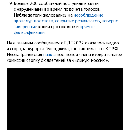
Больше 200 сообщений поступили в связи
с нарушениями во время подсчета голосов.
Наблюдатели жаловались на
несоблюдение
процедур подсчета
,
сокрытие результатов
,
неверно
заверенные
копии протоколов и
прямые
фальсификации
.
Ну а главным сообщением с ЕДГ 2022 оказалось видео
из города-курорта Геленджика, где кандидат от КПРФ
Илона Грачевская
нашла
под попой члена избирательной
комиссии стопку бюллетеней за «Единую Россию».