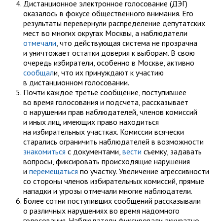
Дистанционное электронное голосование (ДЭГ)
оказалось в фокусе общественного внимания. Его
результаты перевернули распределение депутатских
мест во многих округах Москвы, а наблюдатели
отмечали
, что действующая система не прозрачна
и уничтожает остатки доверия к выборам. В свою
очередь избиратели, особенно в Москве, активно
сообщал
и, что их принуждают к участию
в дистанционном голосовании.
Почти каждое третье сообщение, поступившее
во время голосования и подсчета, рассказывает
о нарушении прав наблюдателей, членов комиссий
и иных лиц, имеющих право находиться
на избирательных участках. Комиссии всячески
старались ограничить наблюдателей в возможности
знакомиться
с документами,
вести
съемку, задавать
вопросы, фиксировать происходящие нарушения
и
перемещаться
по участку. Увеличение агрессивности
со стороны членов избирательных комиссий, прямые
нападки и угрозы отмечали многие наблюдатели.
Более сотни поступивших сообщений рассказывали
о различных нарушениях во время надомного
голосования. Наблюдатели фиксировали аккуратно