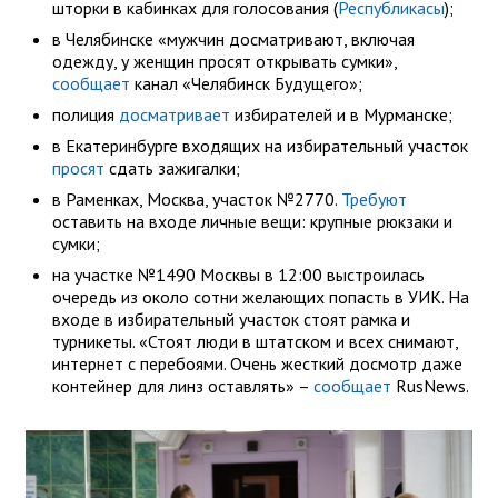
шторки в кабинках для голосования (
Республикасы
);
в Челябинске «мужчин досматривают, включая
одежду, у женщин просят открывать сумки»,
сообщает
канал «Челябинск Будущего»;
полиция
досматривает
избирателей и в Мурманске;
в Екатеринбурге входящих на избирательный участок
просят
сдать зажигалки;
в Раменках, Москва, участок №2770.
Требуют
оставить на входе личные вещи: крупные рюкзаки и
сумки;
на участке №1490 Москвы в 12:00 выстроилась
очередь из около сотни желающих попасть в УИК. На
входе в избирательный участок стоят рамка и
турникеты. «Стоят люди в штатском и всех снимают,
интернет с перебоями. Очень жесткий досмотр даже
контейнер для линз оставлять» –
сообщает
RusNews.