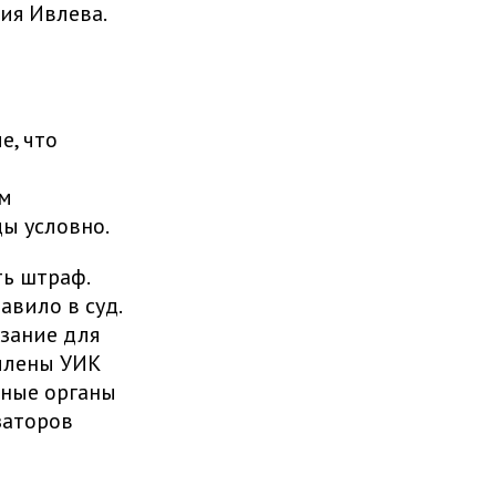
ия Ивлева.
е, что
ым
ы условно.
ь штраф.
авило в суд.
зание для
члены УИК
нные органы
заторов