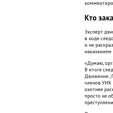
комментиров
Кто зак
Эксперт дви
в ходе след
и не раскры
наказанием 
«Думаю, ор
В итоге сле
Движение „Г
членов УИК 
охотнее рас
просто не о
преступлени