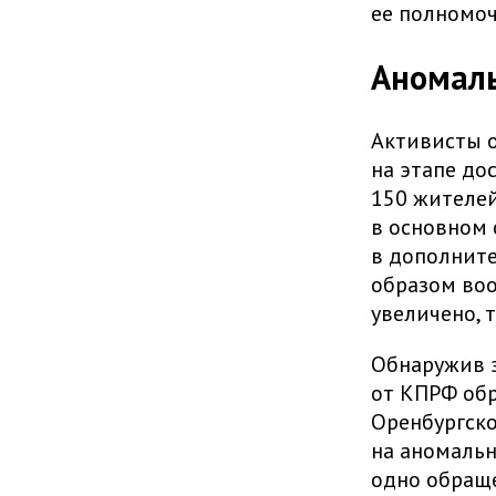
ее полномоч
Аномаль
Активисты о
на этапе дос
150 жителей
в основном 
в дополните
образом воо
увеличено, 
Обнаружив э
от КПРФ обр
Оренбургско
на аномальн
одно обраще