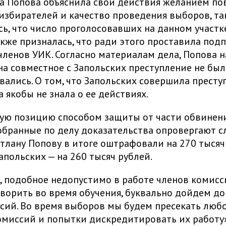
на Попова объяснила свои действия желанием по
избирателей и качество проведения выборов, та
сь, что число проголосовавших на данном участ
акже призналась, что ради этого проставила под
 членов УИК. Согласно материалам дела, Попова н
на совместное с Запольских преступление не был
вались. О том, что Запольских совершила престу
та якобы не знала о ее действиях.
кую позицию способом защиты от части обвинен
обранные по делу доказательства опровергают с
тлану Попову в итоге оштрафовали на 270 тысяч
апольских — на 260 тысяч рублей.
, подобное недопустимо в работе членов комисс
ворить во время обучения, буквально дойдем до
сий. Во время выборов мы будем пресекать люб
омиссий и попытки дискредитировать их работу»