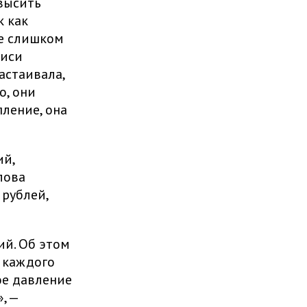
высить
к как
ке слишком
писи
астаивала,
о, они
пление, она
ий,
лова
 рублей,
ий. Об этом
 каждого
ое давление
, —