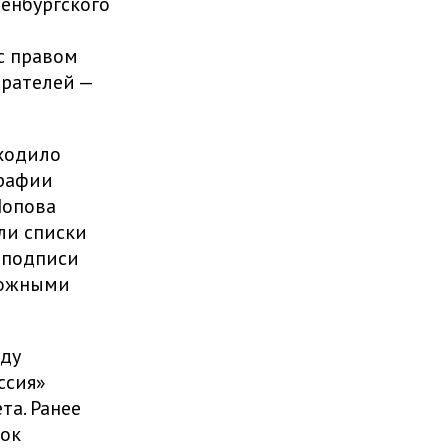
ренбургского
с правом
рателей —
оходило
графии
Попова
ли списки
 подписи
ложными
еду
ссия»
та. Ранее
рок