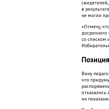
свидетелей,
в результат
не могли пр
«Отмечу, чт
досрочного 
со списком 
Избирательн
Позици
Вину педаго
что придумы
распоряжени
отказались 
их показани