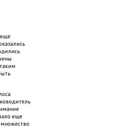
 ещё
 оказались
ходились
ючены
 таким
быть
лоса
уководитель
нимание
вало еще
л множество