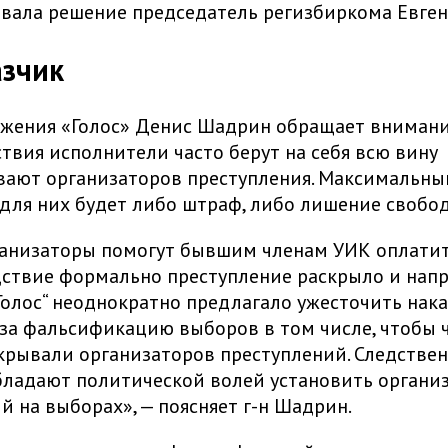
ала решение председатель регизбиркома Евген
азчик
жения «Голос» Денис Шадрин обращает внимани
ствия исполнители часто берут на себя всю вину
вают организаторов преступления. Максимальн
для них будет либо штраф, либо лишение свобод
ганизаторы помогут бывшим членам УИК оплатит
дствие формально преступление раскрыло и напр
олос“ неоднократно предлагало ужесточить нака
за фальсификацию выборов в том числе, чтобы 
крывали организаторов преступлений. Следстве
бладают политической волей установить органи
й на выборах», — поясняет г-н Шадрин.