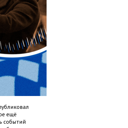
опубликовал
ое ещё
сь событий