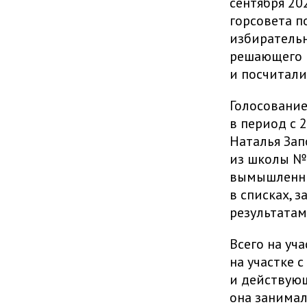
сентября 20
горсовета 
избирательн
решающего 
и посчитали
Голосование
в период с 2
Наталья Зап
из школы № 
вымышленны
в списках, 
результатам
Всего на уч
на участке 
и действующ
она занимал