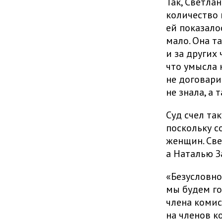
Так, Светла
количество 
ей показало
мало. Она т
и за других
что умысла 
не договари
не знала, а 
Суд счел та
поскольку с
женщин. Све
а Наталью З
«Безусловно
мы будем го
члена комис
на членов к