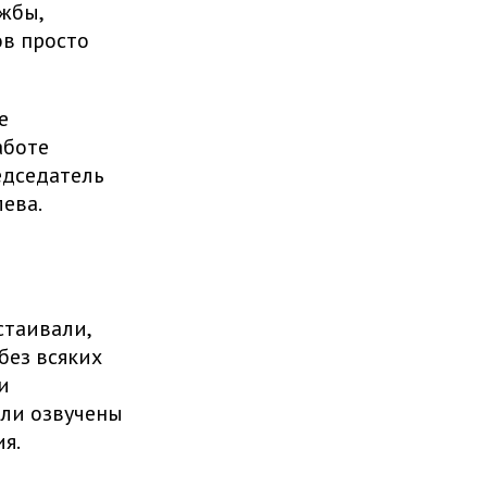
жбы,
ов просто
е
аботе
едседатель
ева.
стаивали,
без всяких
и
ыли озвучены
я.