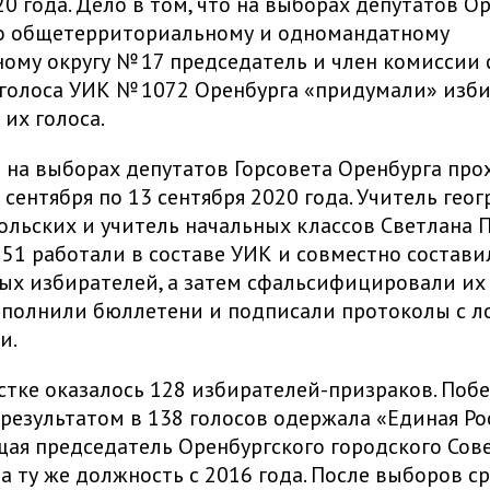
20 года. Дело в том, что на выборах депутатов О
по общетерриториальному и одномандатному
ому округу № 17 председатель и член комиссии 
голоса УИК № 1072 Оренбурга «придумали» изби
 их голоса.
 на выборах депутатов Горсовета Оренбурга пр
 сентября по 13 сентября 2020 года. Учитель гео
ольских и учитель начальных классов Светлана 
51 работали в составе УИК и совместно состави
х избирателей, а затем сфальсифицировали их
заполнили бюллетени и подписали протоколы с 
и.
астке оказалось 128 избирателей-призраков. Поб
с результатом в 138 голосов одержала «Единая Ро
ая председатель Оренбургского городского Сове
а ту же должность с 2016 года. После выборов с