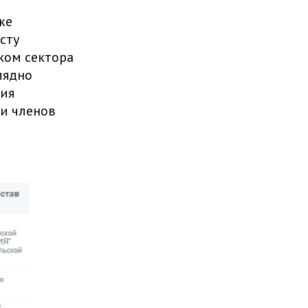
же
сту
иком сектора
лядно
ния
и членов