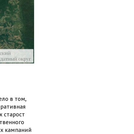
ло в том,
тративная
х старост
твенного
ых кампаний