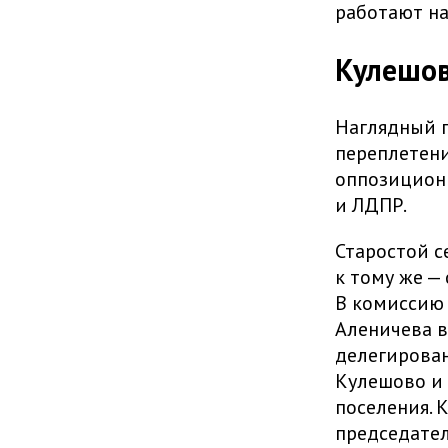
работают на
Кулешов
Наглядный п
переплетени
оппозиционн
и ЛДПР.
Старостой с
к тому же —
В комиссию 
Аленичева в
делегирован
Кулешово и 
поселения. 
председате