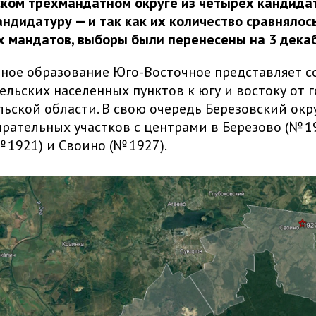
ском трехмандатном округе из четырех кандида
андидатуру — и так как их количество сравнялос
 мандатов, выборы были перенесены на 3 декаб
ое образование Юго-Восточное представляет с
ельских населенных пунктов к югу и востоку от 
льской области. В свою очередь Березовский окр
ирательных участков с центрами в Березово (№ 19
 1921) и Своино (№ 1927).