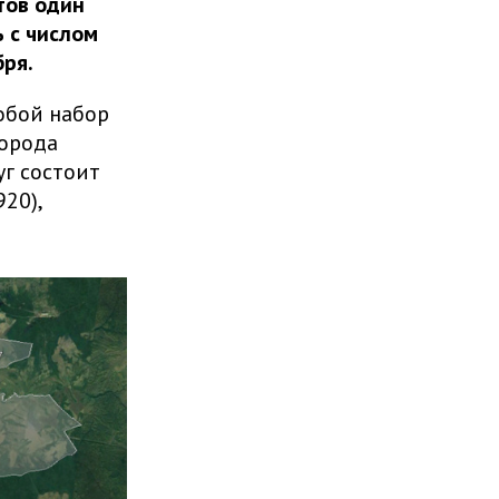
тов один
ь с числом
ря.
обой набор
города
уг состоит
20),