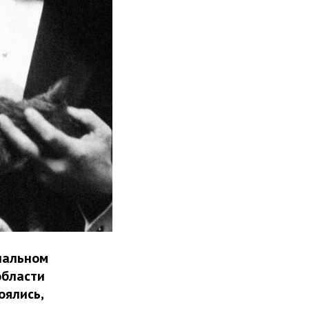
пальном
области
оялись,