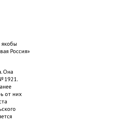
 якобы
вая Россия»
. Она
№ 1921.
анее
ь от них
ста
ьского
яется