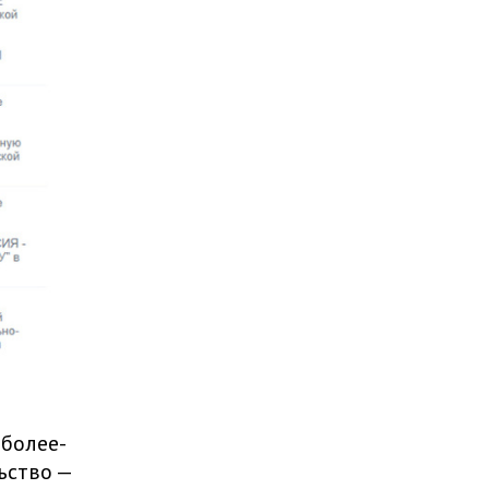
 более-
ьство —