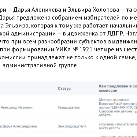
ри — Дарья Аленичева и Эльвира Холопова — так
Дарья предложена собранием избирателей по ме
 а Эльвира, которая к тому же работает начальн
кой администрации — выдвиженка от ЛДПР. Наг
 что при всем разнообразии субъектов выдвиже
 при формировании УИКа № 1921 четыре из шест
комиссии принадлежат не только к одной семье,
й административной группе.