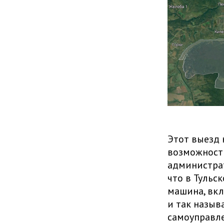
Этот выезд 
возможность
администрат
что в Тульс
машина, вкл
и так назыв
самоуправле