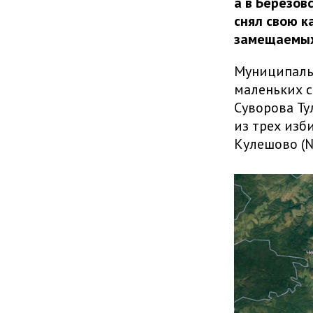
а в Березов
снял свою к
замещаемых
Муниципальн
маленьких с
Суворова Ту
из трех изб
Кулешово (№