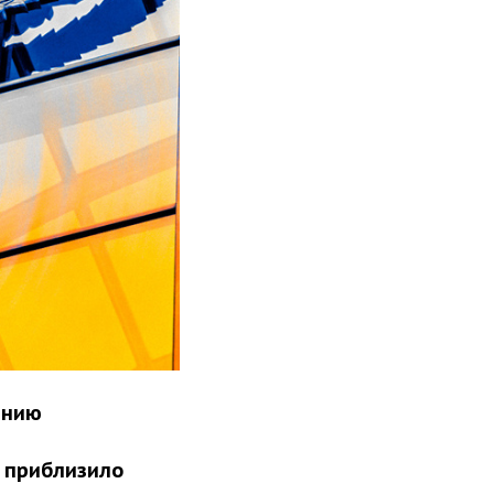
анию
е приблизило