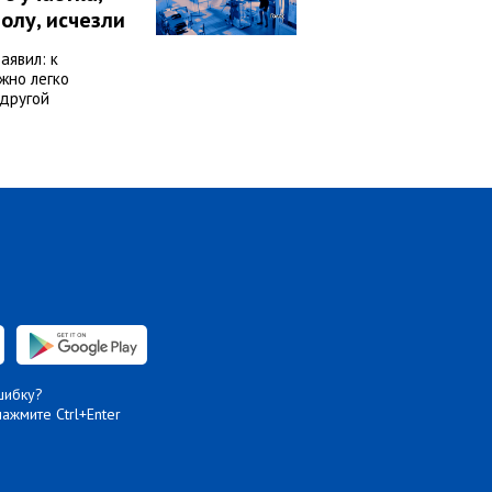
полу, исчезли
аявил: к
жно легко
другой
шибку?
нажмите Ctrl+Enter