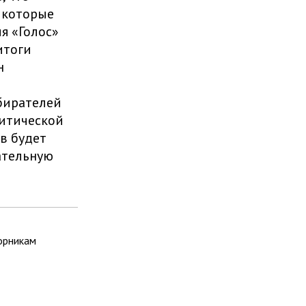
 которые
я «Голос»
итоги
н
бирателей
литической
в будет
ательную
орникам