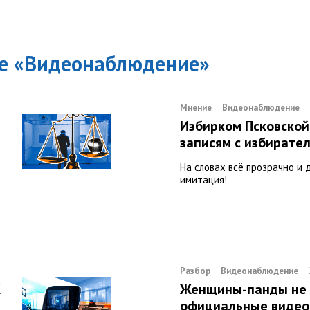
е «
Видеонаблюдение
»
Мнение
Видеонаблюдение
Избирком Псковской
записям с избирате
На словах всё прозрачно и 
имитация!
Разбор
Видеонаблюдение
К
Женщины-панды не 
официальные видео 