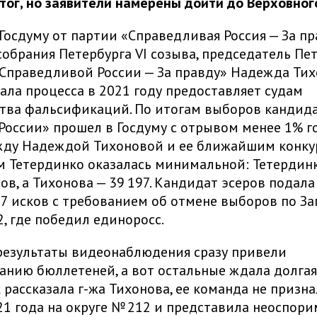
ог, но заявители намерены дойти до Верховного
Госдуму от партии «Справедливая Россия — За пр
собрания Петербурга VI созыва, председатель Пе
Справедливой России — За правду» Надежда Ти
чала процесса в 2021 году предоставляет судам
тва фальсификаций. По итогам выборов кандид
России» прошел в Госдуму с отрывом менее 1% го
жду Надеждой Тихоновой и ее ближайшим конку
 Тетердинко оказалась минимальной: Тетердин
сов, а Тихонова — 39 197. Кандидат эсеров подал
7 исков с требованием об отмене выборов по З
2, где победил единоросс.
результаты видеонаблюдения сразу привели
анию бюллетеней, а вот остальные ждала долга
к рассказала г-жа Тихонова, ее команда не призн
1 года на округе № 212 и представила неоспор