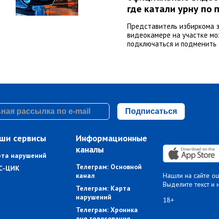
где катали урну по 
Представитель избиркома з
видеокамере на участке мо
подключаться и подменить 
Подписаться
ши сервисы
Информационные
каналы
рта нарушений
Телеграм: Основной
С-ЦИК
канал
Нашли на сайте о
Выделите текст и 
Телеграм: Карта
нарушений
18+
Телеграм: Хроника
дня голосования