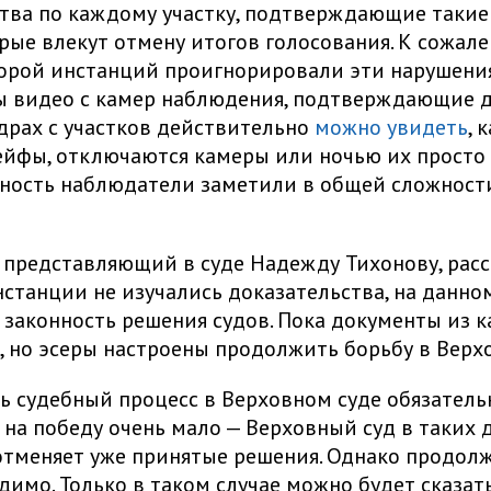
тва по каждому участку, подтверждающие такие
орые влекут отмену итогов голосования. К сожал
орой инстанций проигнорировали эти нарушения
ы видео с камер наблюдения, подтверждающие 
адрах с участков действительно
можно увидеть
, 
ейфы, отключаются камеры или ночью их просто
ность наблюдатели заметили в общей сложност
 представляющий в суде Надежду Тихонову, расск
нстанции не изучались доказательства, на данно
 законность решения судов. Пока документы из 
, но эсеры настроены продолжить борьбу в Верх
 судебный процесс в Верховном суде обязатель
 на победу очень мало — Верховный суд в таких 
отменяет уже принятые решения. Однако продолж
димо. Только в таком случае можно будет сказать