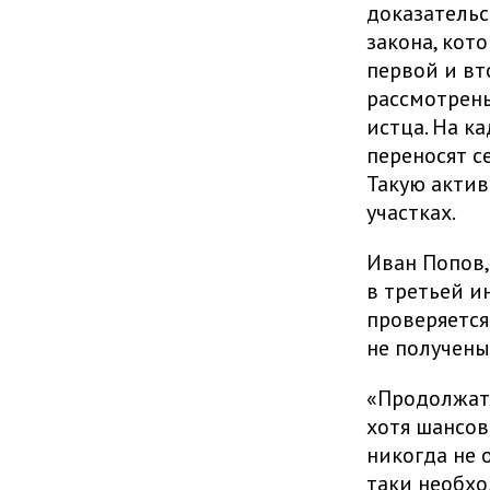
доказательс
закона, кот
первой и вт
рассмотрен
истца. На к
переносят с
Такую актив
участках.
Иван Попов,
в третьей и
проверяется
не получены
«Продолжать
хотя шансов
никогда не 
таки необхо