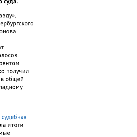
 суда.
авду»,
тербургского
хонова
ат
лосов.
рентом
ко получил
а в общей
ападному
я
судебная
ала итоги
имые