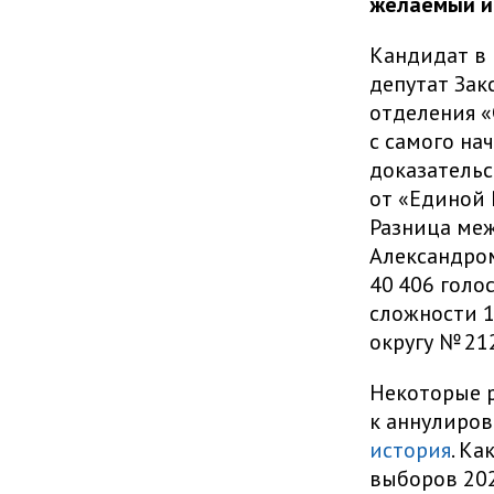
желаемый ит
Кандидат в 
депутат Зак
отделения «
с самого на
доказательс
от «Единой 
Разница ме
Александром
40 406 голо
сложности 1
округу № 21
Некоторые 
к аннулиров
история
. Ка
выборов 202