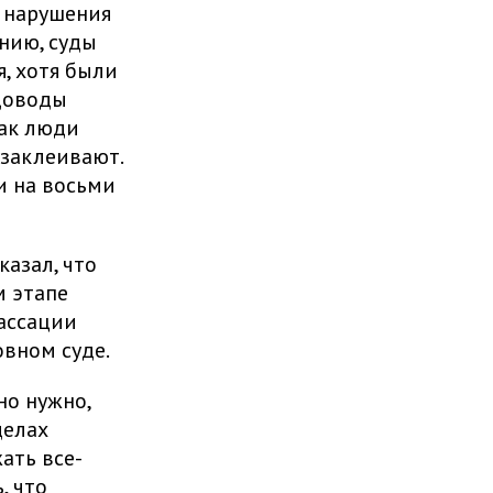
 нарушения
ению, суды
, хотя были
доводы
как люди
 заклеивают.
и на восьми
азал, что
м этапе
кассации
овном суде.
но нужно,
делах
ать все-
, что