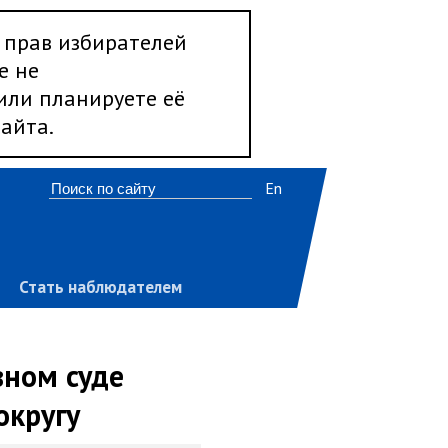
 прав избирателей
е не
 или планируете её
айта.
En
Стать наблюдателем
вном суде
округу