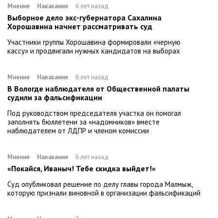
Мнение
Наказание
6 лет назад
Выборное дело экс-губернатора Сахалина
Хорошавина начнет рассматривать суд
Участники группы Хорошавина формировали «черную
кассу» и продвигали нужных кандидатов на выборах
Мнение
Наказание
6 лет назад
В Вологде наблюдателя от Общественной палаты
судили за фальсификации
Под руководством председателя участка он помогал
заполнять бюллетени за «надомников» вместе
наблюдателем от ЛДПР и членом комиссии
Мнение
Наказание
6 лет назад
«Покайся, Иваныч! Тебе скидка выйдет!»
Суд опубликовал решение по делу главы города Малмыж,
которую признали виновной в организации фальсификаций