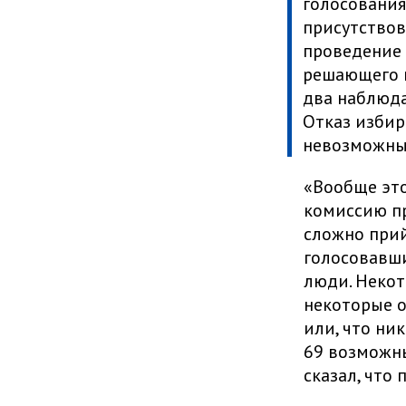
голосования
присутствов
проведение 
решающего г
два наблюда
Отказ избир
невозможны
«Вообще это
комиссию пр
сложно прийт
голосовавши
люди. Некот
некоторые о
или, что ни
69 возможн
сказал, что 