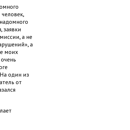
домного
 человек,
 надомного
, заявки
миссии, а не
арушений», а
ле моих
 очень
оге
 На один из
атель от
азался
лает