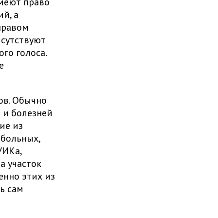
имеют право
й, а
правом
исутствуют
го голоса.
е
ов. Обычно
 и болезней
ие из
 больных,
УИКа,
а участок
енно этих из
ь сам