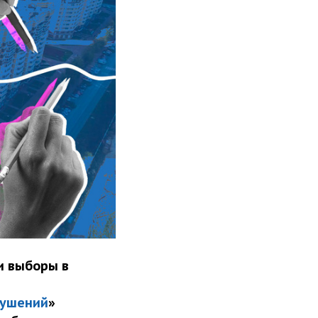
и выборы в
рушений
»