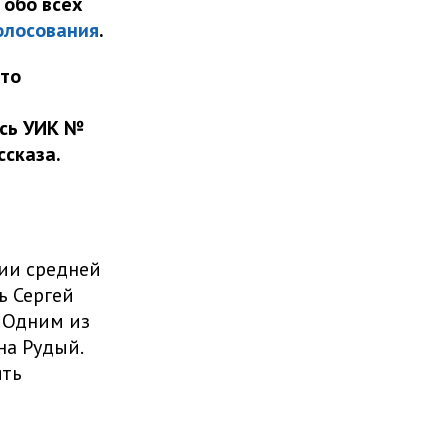
 обо всех
олосования
.
-то
ась УИК №
ссказа.
нии средней
ь Сергей
. Одним из
на Рудый.
ять