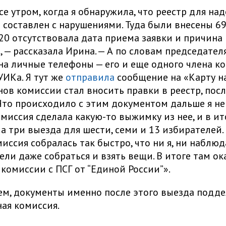
се утром, когда я обнаружила, что реестр для на
 составлен с нарушениями. Туда были внесены 69
20 отсутствовала дата приема заявки и причина
, — рассказала Ирина. — А по словам председателя
а личные телефоны — его и еще одного члена ко
УИКа. Я тут же
отправила
сообщение на «Карту н
нов комиссии стал вносить правки в реестр, пос
Что происходило с этим документом дальше я не
миссия сделала какую-то выжимку из нее, и в ит
а три выезда для шести, семи и 13 избирателей.
иссия собралась так быстро, что ни я, ни наблюд
ели даже собраться и взять вещи. В итоге там ок
 комиссии с ПСГ от “Единой России”».
м, документы именно после этого выезда подде
ая комиссия.