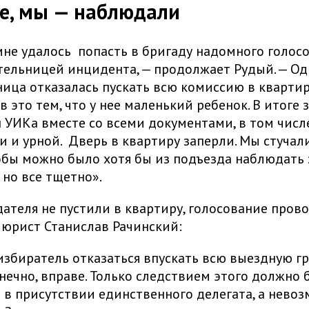
е, мы — наблюдали
мне удалось попасть в бригаду надомного голос
тельницей инцидента, — продолжает Рудый. — Од
ица отказалась пускать всю комиссию в квартир
 это тем, что у нее маленький ребенок. В итоге 
ен УИКа вместе со всеми документами, в том чис
 и урной. Дверь в квартиру заперли. Мы стучал
обы можно было хотя бы из подъезда наблюдать з
 но все тщетно».
ателя не пустили в квартиру, голосование прово
юрист Станислав Рачинский:
избиратель отказаться впускать всю выездную гр
ечно, вправе. Только следствием этого должно 
 в присутствии единственного делегата, а нево