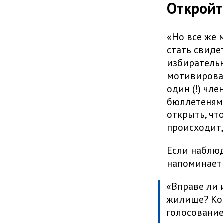
Откройт
«Но все же 
стать свиде
избирательн
мотивировав
один (!) чл
бюллетенями
открыть, чт
происходит,
Если наблюд
напоминает 
«Вправе ли 
жилище? Кон
голосование