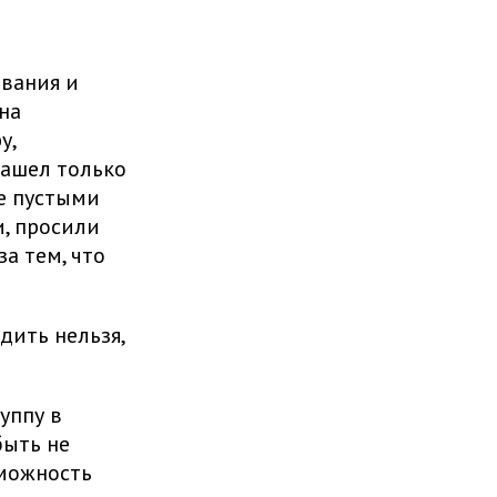
ования и
на
у,
зашел только
ле пустыми
и, просили
а тем, что
дить нельзя,
уппу в
быть не
зможность