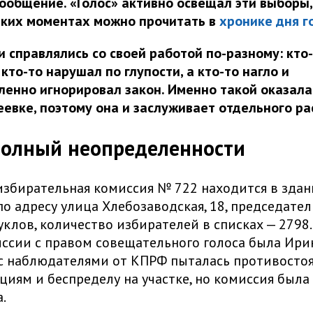
ообщение. «Голос» активно освещал эти выборы,
рких моментах можно прочитать в
хронике дня г
и справлялись со своей работой по-разному: кто
кто-то нарушал по глупости, а кто-то нагло и
енно игнорировал закон. Именно такой оказал
еевке, поэтому она и заслуживает отдельного ра
полный неопределенности
избирательная комиссия № 722 находится в зда
о адресу улица Хлебозаводская, 18, председател
уклов, количество избирателей в списках — 2798
ссии с правом совещательного голоса была Ири
с наблюдателями от КПРФ пыталась противосто
иям и беспределу на участке, но комиссия была
.