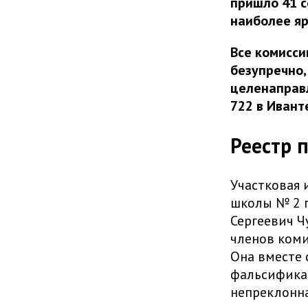
пришло 41 с
наиболее я
Все комисси
безупречно, 
целенаправл
722 в Ивант
Реестр 
Участковая 
школы № 2 п
Сергеевич Ч
членов коми
Она вместе 
фальсификац
непреклонна