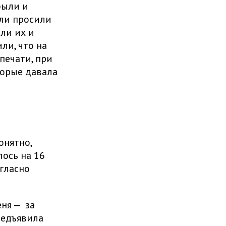
были и
ли просили
ли их и
ли, что на
печати, при
торые давала
онятно,
лось на 16
гласно
ня — за
редъявила