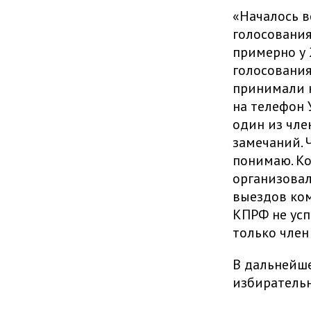
«Началось в
голосования
примерно у 
голосования
принимали н
на телефон 
один из чле
замечаний. 
понимаю. Ко
организовал
выездов ком
КПРФ не усп
только член
В дальнейше
избирательн