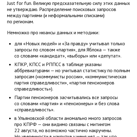
Just for fun. Великую предсказательную силу этих данных
не утверждаю. Распределение поисковых запросов
между партиями (и неформальными списками)
по регионам.
Немножко про нюансы данных и методики:
для «Новых людей» и «За правду» учитывал только
запросы по словом «партия», для Яблока — также
со словами «кандидат», «выборы» или «депутат».
КПКР, КПСС и РППСС в таблице указаны
аббревиатурами — но учитывал статистику по полным
запросам («коммунисты россии», «коммунистическая
партия справедливости», «партия пенсионеров
справедливость»).
Партии пенсионеров засчитывались все запросы
со словами «партия» и «пенсионеры» и без слова
«справедливость».
в Ульяновской области аномально много запросов
про КПРФ — они видимо связаны с митингом
22 августа, но возможно частично накручены.
Но уверенности в накрутке у меня нет — так что