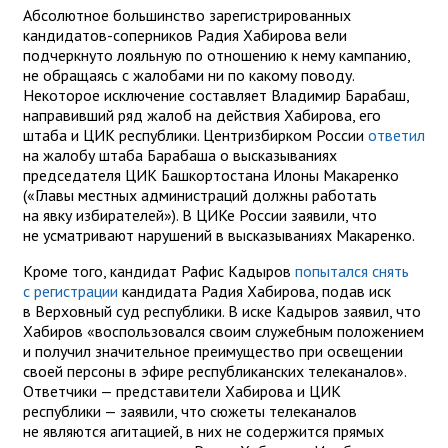
Абсолютное большинство зарегистрированных
кандидатов-соперников Радия Хабирова вели
подчеркнуто лояльную по отношению к нему кампанию,
не обращаясь с жалобами ни по какому поводу.
Некоторое исключение составляет Владимир Барабаш,
направивший ряд жалоб на действия Хабирова, его
штаба и ЦИК республики. Центризбирком России
ответил
на жалобу штаба Барабаша о высказываниях
председателя ЦИК Башкортостана Илоны Макаренко
(«Главы местных администраций должны работать
на явку избирателей»). В ЦИКе России заявили, что
не усматривают нарушений в высказываниях Макаренко.
Кроме того, кандидат Рафис Кадыров
попытался снять
с регистрации
кандидата Радия Хабирова, подав иск
в Верховный суд республики. В иске Кадыров заявил, что
Хабиров «воспользовался своим служебным положением
и получил значительное преимущество при освещении
своей персоны в эфире республиканских телеканалов».
Ответчики — представители Хабирова и ЦИК
республики — заявили, что сюжеты телеканалов
не являются агитацией, в них не содержится прямых