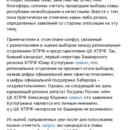
блогоферы, склонны считать прошедшие выборы главы
республики несвободными и нечестными. Вместе с тем,
пока практически не отмечено каких-либо резких,
определенных заявлений со стороны оппозиции на эту
тему.
Примечателен в этом плане конфуз, связанный
с разногласиями в оценке выборов между региональным
отделением КПРФ и представителями ЦК КПРФ. Так,
бывший кандидат, первый секретарь Башкирского
рескома КПРФ Юнир Кутлугужин
заявил
, что
региональное отделение не признает итоги выборов,
назвав цифры официальной явки «фантастическими»,
а цифры официальной поддержки Хабирова —
«издевательскими». Однако, на следующий же день
курирующий региона депутат Госдумы России, член
ЦК КПРФ Александр Ющенко
заявил
, что заявление
Кутлугужина «является его личным мнением»,
а у ЦК КПРФ «вопросов по Башкирии не возникало».
Из жалоб, направленных уже после дня голосования
можно отметить
запрос
экс-кандидата в главы