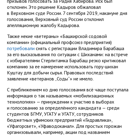
призывов голосовать за Радия Хабирова. Иск был
отклонен. Это решение Кадыров обжаловал
в Верховном суде России. 7 сентября 2019, накануне дня
голосования, Верховный суд России отклонил
апелляционную жалобу Кадырова.
Также некие «ветераны» «Башкирской содовой
компании» (официальный профсоюз предприятия)
потребовали
снять с регистрации Владимира Барабаша
за его высказывания по ситуации с Шиханами: на встрече
с избирателями Стерлитамка Барабаш резко критиковал
компанию за ее намерение использовать гору-шихан
Куштау для добычи сырья. Правовых последствий
заявление «ветеранов „Соды“» не имело.
С приближением ко дню голосования всё чаще поступала
информация о так называемых «мобилизационных
технологиях» — принуждении к участию в выборах
и голосованию за определённого кандидата — среди
студентов БГМУ, УГАТУ и УГАТУ, сотрудников
бюджетных уфимских предприятий «Гидравлика»,
«Уфагорсвет», «Уфаводоканал». Для простых горожан
организовывали, например, акции под названием