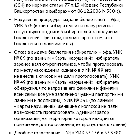
(854) по нормам статьи 77 п.13 «Кодекс Республики
Башкортостан о выборах» от 06.12.2006 N 380-з).
Нарушение процедуры выдачи бюллетеней — Уфа,
УИК 376 (в книге избирателей на главу региона
отсутствуют подписи 5 избирателей за получение
бюллетеней. При этом, подпись про о том, что
бюллетени отдали имеется).
Отказ в выдаче бюллетеня избирателю — Уфа, УИК
№ 89 (по данным «Карты нарушений», избиратель
заранее взял открепительное, чтобы проголосовать
по месту нахождения, однако в УИК № 89 его
не внесли в список и не дали проголосовать); УИК
№ 49 (по данным «Карты нарушений», избиратель
обнаружил, что напротив его фамилии и фамилии
всей семьи все уже заполнено чужими паспортными
данными и подписями); УИК № 391 (по данным
«Карты нарушений», женщине с коляской не дали
возможность проголосовать. Администратор
организации, на территории которой находится
помещение для голосования, не пропустила в здание).
Двойное голосование — Уфа УИК № 156 и № 3480