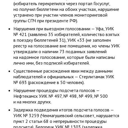
(избиратель перекрепился через портал Госуслуг,
но получил бюллетени на обоих участках, нарушение
устранено при участии членов мониторинговой
группы СПЧ при президенте РФ).
Нарушения при выездном голосовании — Уфа, УИК
№ 421 (заявлено 35 избирателей, количество взятых
в поездку бюллетеней 31), УИК «33 (не заполнен
реестр на голосование вне помещения, но члены УИК
утверждали о наличии 73 поданных заявлений
на надомное голосование, которые были написаны
лично ими, без подписей избирателей.
Существенные расхождения явки между данными
наблюдателей и официальных — Стерлитамак УИК
№ 693 (расхождение в 50 человек).
Нарушение процедуры подсчета голосов —
Нефтекамск УИК № 497, № 498, № 499, № 500
и на многих других.
Задержка подведения итогов подсчета голосов —
УИК № 3259 (Чекмагушевский сельсовет, нарушается
пункт 2 статьи 68 о непрерывности процедуры
подсчета), Белорецк УИК № 1303 (задержка