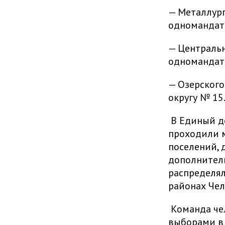
— Металлург
одномандатн
— Центральн
одномандатн
— Озерского
округу № 15
В Единый де
проходили м
поселений, 
дополнитель
распределял
районах Чел
Команда че
выборами в 