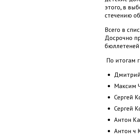
этого, в вы
стечению об
Всего в спи
Досрочно пр
бюллетеней 
По итогам 
Дмитрий 
Максим Ч
Сергей К
Сергей К
Антон Ка
Антон ч 