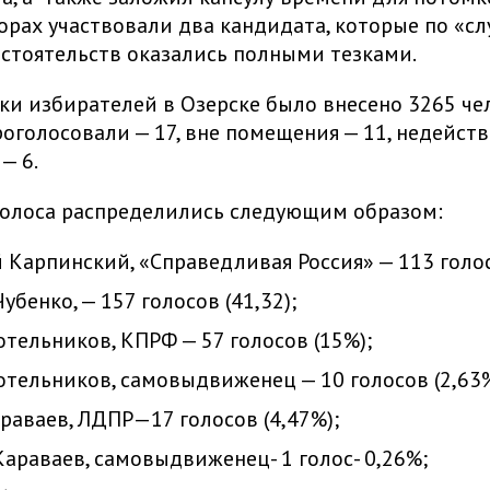
борах участвовали два кандидата, которые по «с
стоятельств оказались полными тезками.
ски избирателей в Озерске было внесено 3265 че
оголосовали — 17, вне помещения — 11, недейст
— 6.
голоса распределились следующим образом:
Карпинский, «Справедливая Россия» — 113 голос
убенко, — 157 голосов (41,32);
отельников, КПРФ — 57 голосов (15%);
отельников, самовыдвиженец — 10 голосов (2,63%
раваев, ЛДПР—17 голосов (4,47%);
Караваев, самовыдвиженец- 1 голос- 0,26%;