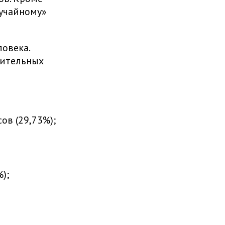
лучайному»
ловека.
вительных
ов (29,73%);
);