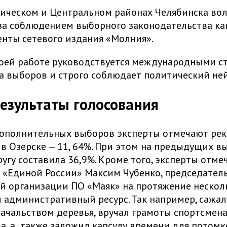
ическом и Центральном районах Челябинска во
а соблюдением выборного законодательства ка
нты сетевого издания «Молния».
воей работе руководствуется международными с
 выборов и строго соблюдает политический ней
результаты голосования
дополнительных выборов эксперты отмечают ре
 в Озерске — 11, 64%. При этом на предыдущих в
ругу составила 36,9%. Кроме того, эксперты отме
 «Единой России» Максим Чубенко, председател
 организации ПО «Маяк» на протяжение нескол
 административный ресурс. Так например, сажал
ачальством деревья, вручал грамоты спортсмен
а, а также заложил капсулу времени для потомк