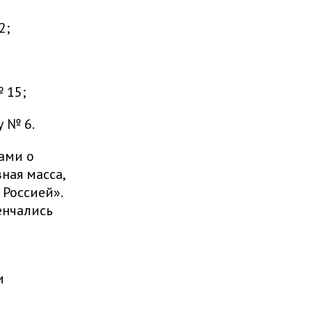
2;
 15;
 № 6.
ами о
ная масса,
Россией».
енчались
м