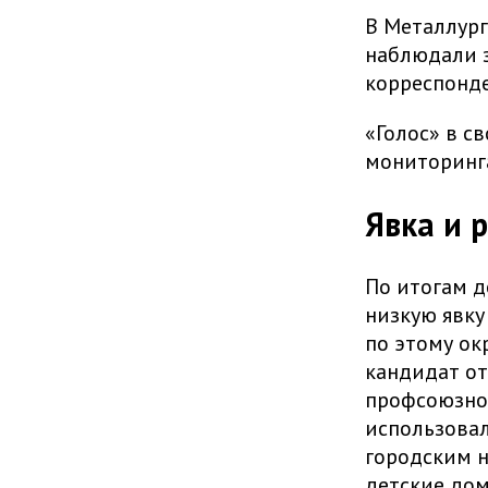
В Металлург
наблюдали з
корреспонде
«Голос» в с
мониторинга
Явка и 
По итогам 
низкую явку
по этому ок
кандидат от
профсоюзной
использовал
городским н
детские дом