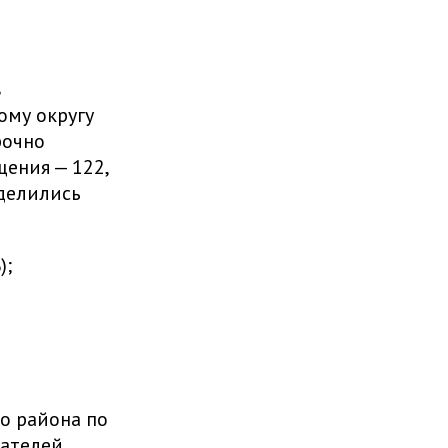
в
ому округу
рочно
щения — 122,
еделились
);
о района по
рателей