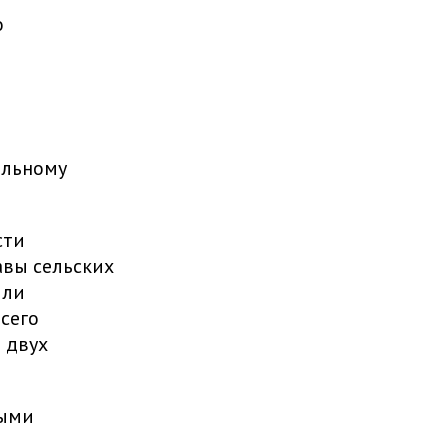
о
ельному
сти
авы сельских
или
сего
 двух
ными