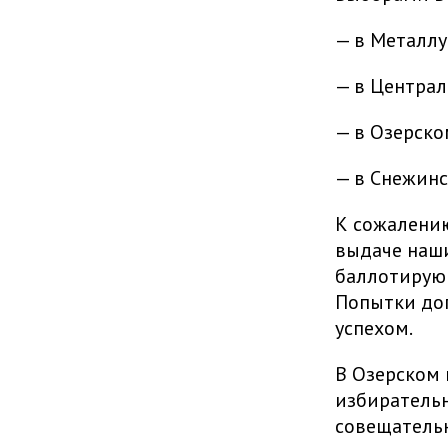
— в Металлу
— в Централ
— в Озерско
— в Снежинс
К сожалению
выдаче наши
баллотирующ
Попытки дог
успехом.
В Озерском 
избирательн
совещательн