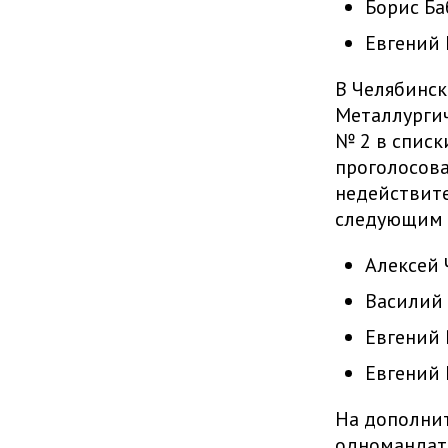
Борис Ба
Евгений 
В Челябинск
Металлургич
№ 2 в списк
проголосова
недействите
следующим 
Алексей 
Василий 
Евгений 
Евгений 
На дополнит
одномандатн