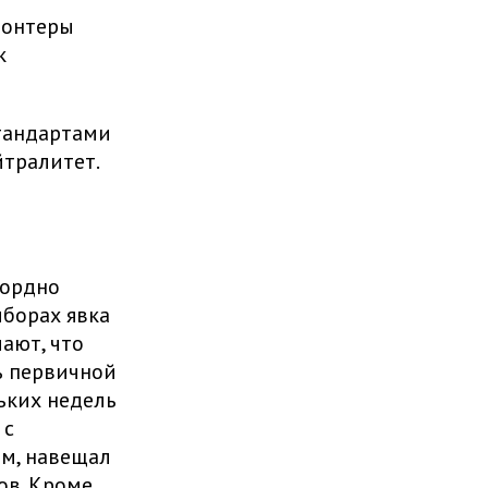
лонтеры
к
тандартами
тралитет.
кордно
ыборах явка
чают, что
ь первичной
ьких недель
 с
ам, навещал
ов. Кроме