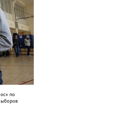
ос» по
выборов