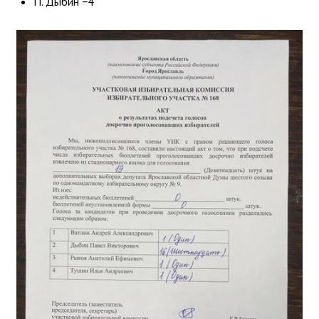
П. Дыбин −4