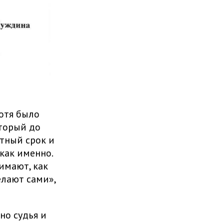
хотя было
оторый до
стный срок и
как именно.
имают, как
елают сами»,
но судья и