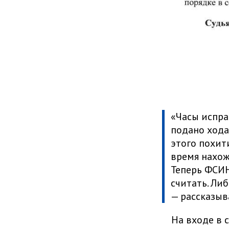
«Часы испра
подано хода
этого похит
время нахож
Теперь ФСИН
считать. Либ
— рассказыв
На входе в 