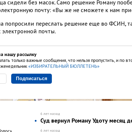
а сидели без масок. Само решение Роману поо
электронную почту: «Вы же не сможете к нам при
а попросили переслать решение еще во ФСИН, та
х электронной почты.
а нашу рассылку
лать только важные сообщения, что нельзя пропустить, и по вт
еженедельник
«ИЗБИРАТЕЛЬНЫЙ БЮЛЛЕТЕНЬ»
Подписаться
6 лет назад
Суд вернул Роману Удоту месяц 
Голос»
6 лет назад