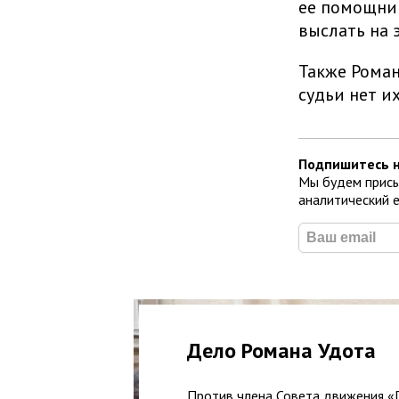
ее помощниц
выслать на 
Также Роман
судьи нет и
Подпишитесь н
Мы будем присы
аналитический 
Дело Романа Удота
Против члена Совета движения «