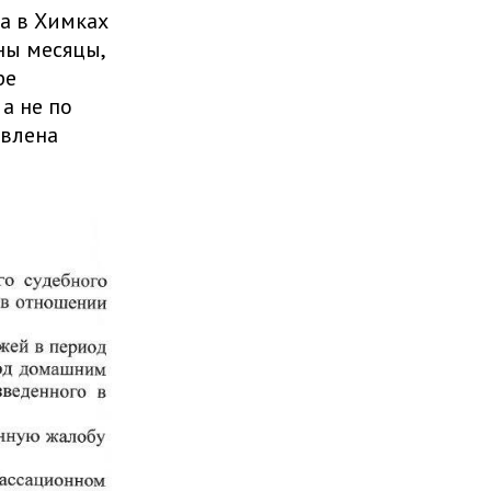
а в Химках
ны месяцы,
ре
а не по
авлена