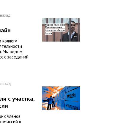
 назад
лайн
 коллегу
ятельности
. Мы ведем
сех заседаний
 назад
о
и с участка,
сии
оих членов
комиссий в