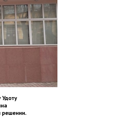
 Удоту
ина
м решении.