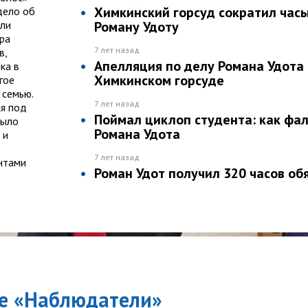
Химкинский горсуд сократил час
дело об
али
Роману Удоту
ра
7 лет назад
в,
Апелляция по делу Романа Удота 
ка в
Химкинском горсуде
гое
 семью.
7 лет назад
ся под
Поймал циклоп студента: как фа
было
Романа Удота
 и
7 лет назад
нтами
Роман Удот получил 320 часов об
е «
Наблюдатели
»