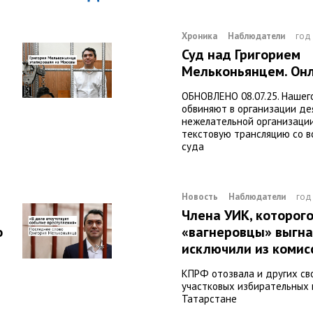
Хроника
Наблюдатели
год
Суд над Григорием
Мельконьянцем. Он
ОБНОВЛЕНО 08.07.25. Нашего
обвиняют в организации де
нежелательной организации
текстовую трансляцию со в
суда
Новость
Наблюдатели
год
Члена УИК, которог
о
«вагнеровцы» выгнал
исключили из комис
КПРФ отозвала и других св
участковых избирательных 
Татарстане