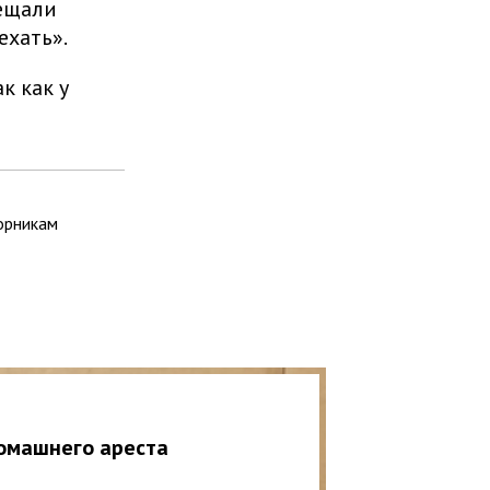
бещали
ехать».
к как у
орникам
домашнего ареста