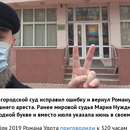
городской суд исправил ошибку и вернул Роману
него ареста. Ранее мировой судья Мария Нужд
одной букве и вместо июля указала июнь в свое
бря 2019 Романа Удота
приговорили
к 320 часам