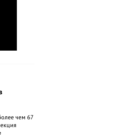
в
более чем 67
фекция
е