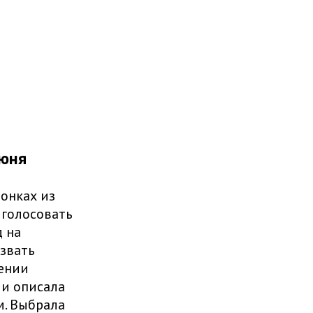
июня
онках из
голосовать
 на
звать
сении
 и описала
м. Выбрала