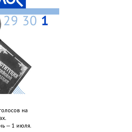
голосов на
х.
нь — 1 июля.