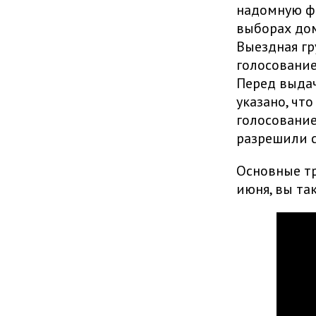
надомную фо
выборах дом
Выездная гр
голосование
Перед выдач
указано, чт
голосование
разрешили с
Основные тр
июня, вы та