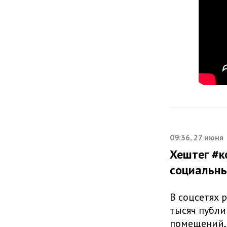
09:36, 27 июня
Хештег #к
социальны
В соцсетях 
тысяч публи
помещений, 