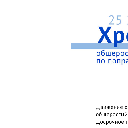
Движение «Г
общероссийс
Досрочное г