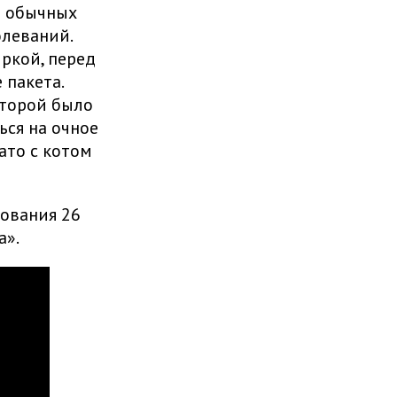
а обычных
олеваний.
иркой, перед
 пакета.
оторой было
ься на очное
ато с котом
ования 26
а».