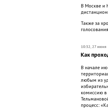
В Москве и
дистанцион
Также за х
голосования
10:32, 27 июня
Как прохо
В начале ию
территориа
любым из уд
избирательн
комиссию в 
Тельмановой
процесс: «К