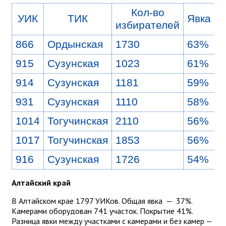
Кол-во
УИК
ТИК
Явка
избирателей
866
Ордынская
1730
63%
915
Сузунская
1023
61%
914
Сузунская
1181
59%
931
Сузунская
1110
58%
1014
Тогучинская
2110
56%
1017
Тогучинская
1853
56%
916
Сузунская
1726
54%
Алтайский край
В Алтайском крае 1797 УИКов. Общая явка — 37%.
Камерами оборудован 741 участок. Покрытие 41%.
Разница явки между участками с камерами и без камер —