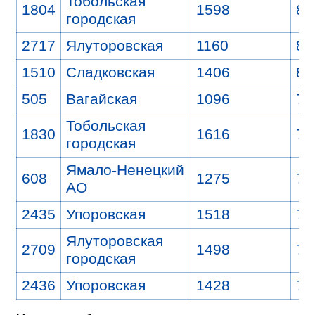
Тобольская
1804
1598
8
городская
2717
Ялуторовская
1160
8
1510
Сладковская
1406
8
505
Вагайская
1096
7
Тобольская
1830
1616
7
городская
Ямало-Ненецкий
608
1275
7
АО
2435
Упоровская
1518
7
Ялуторовская
2709
1498
7
городская
2436
Упоровская
1428
7