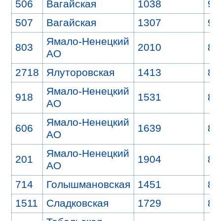
506
Вагайская
1038
9
507
Вагайская
1307
9
Ямало-Ненецкий
803
2010
8
АО
2718
Ялуторовская
1413
8
Ямало-Ненецкий
918
1531
8
АО
Ямало-Ненецкий
606
1639
8
АО
Ямало-Ненецкий
201
1904
8
АО
714
Голышмановская
1451
8
1511
Сладковская
1729
8