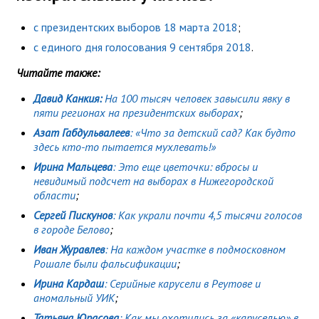
с президентских выборов 18 марта 2018
;
с единого дня голосования 9 сентября 2018
.
Читайте также:
Давид Канкия:
На 100 тысяч человек завысили явку в
пяти регионах на президентских выборах
;
Азат Габдульвалеев
: «Что за детский сад? Как будто
здесь кто-то пытается мухлевать!»
Ирина Мальцева
: Это еще цветочки: вбросы и
невидимый подсчет на выборах в Нижегородской
области
;
Сергей Пискунов
: Как украли почти 4,5 тысячи голосов
в городе Белово
;
Иван Журавлев
: На каждом участке в подмосковном
Рошале были фальсификации
;
Ирина Кардаш
: Серийные карусели в Реутове и
аномальный УИК
;
Татьяна Юрасова
: Как мы охотились за «каруселью» в