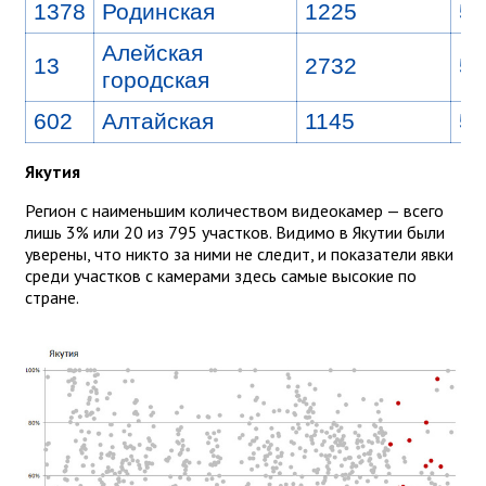
1378
Родинская
1225
5
Алейская
13
2732
5
городская
602
Алтайская
1145
5
Якутия
Регион с наименьшим количеством видеокамер — всего
лишь 3% или 20 из 795 участков. Видимо в Якутии были
уверены, что никто за ними не следит, и показатели явки
среди участков с камерами здесь самые высокие по
стране.