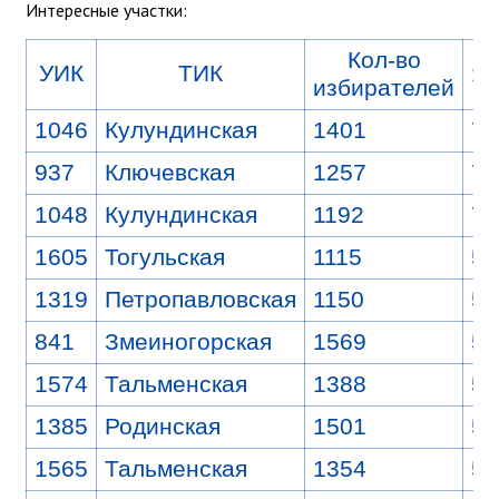
Интересные участки:
Кол-во
УИК
ТИК
Яв
избирателей
1046
Кулундинская
1401
7
937
Ключевская
1257
7
1048
Кулундинская
1192
7
1605
Тогульская
1115
5
1319
Петропавловская
1150
5
841
Змеиногорская
1569
5
1574
Тальменская
1388
5
1385
Родинская
1501
5
1565
Тальменская
1354
5