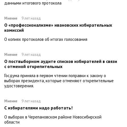
данными итогового протокола
Мнение
9 лет назад
О «профессионализме» ивановских избирательных
комиссий
О копиях протоколов об итогах голосования
Мнение
9 лет назад
О поствыборном аудите списков избирателей в связи
с отменой открепительных
Госдума приняла в первом чтении поправки к закону о
выборах президента, которые отменяют открепительные
удостоверения.
Мнение
9 лет назад
С избирателями надо работать!
О выборах в Черепановском районе Новосибирской
области