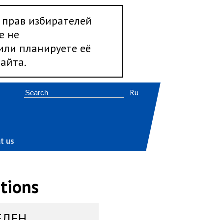
 прав избирателей
е не
 или планируете её
айта.
Ru
t us
tions
ЕДЕН,