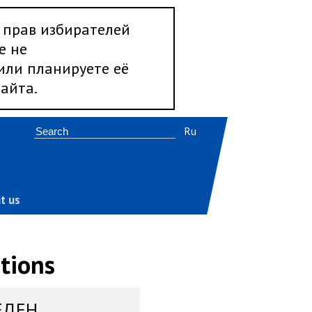
 прав избирателей
е не
 или планируете её
айта.
Ru
t us
tions
ЕДЕН,