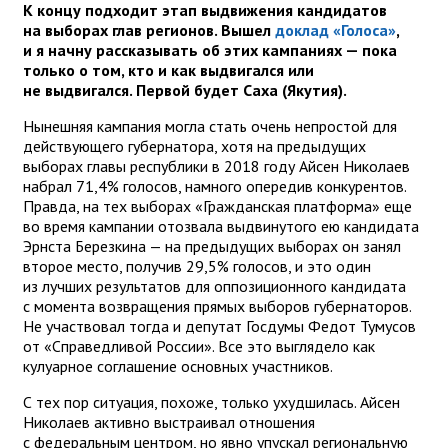
К концу подходит этап выдвижения кандидатов
на выборах глав регионов. Вышел
доклад «Голоса»
,
и я начну рассказывать об этих кампаниях — пока
только о том, кто и как выдвигался или
не выдвигался. Первой будет Саха (Якутия).
Нынешняя кампания могла стать очень непростой для
действующего губернатора, хотя на предыдущих
выборах главы республики в 2018 году Айсен Николаев
набрал 71,4% голосов, намного опередив конкурентов.
Правда, на тех выборах «Гражданская платформа» еще
во время кампании отозвала выдвинутого ею кандидата
Эрнста Березкина — на предыдущих выборах он занял
второе место, получив 29,5% голосов, и это один
из лучших результатов для оппозиционного кандидата
с момента возвращения прямых выборов губернаторов.
Не участвовал тогда и депутат Госдумы Федот Тумусов
от «Справедливой России». Все это выглядело как
кулуарное соглашение основных участников.
С тех пор ситуация, похоже, только ухудшилась. Айсен
Николаев активно выстраивал отношения
с федеральным центром, но явно упускал региональную