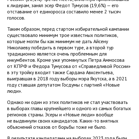
к лидерам, занял эсер Федот Тумусов (19,6%) — его
отставание от единоросса составило менее 2 тысяч
голосов.
Таким образом, перед стартом избирательной кампании
существовало минимум трое известных политиков,
которые могли бы как минимум не дать Айсену
Николаеву победить в первом туре, а второй тур
традиционно является очень проблемным для
инкумбентов. Кроме уже упомянутых Петра Аммосова
от КПРФ и Федора Тумусова от «Справедливой России»
в эту тройку входит также Сардана Авксентьева,
выигравшая в 2018 году выборы мэра Якутска, а в 2021
году ставшая депутатом Госдумы с партией «Новые
люди».
Однако ни один из этих политиков не стал участвовать
в выборах главы крупнейшего и одного из самых богатых
регионов страны. Эсеры и «Новые люди» вообще
не выдвинули своих кандидатов. Каких-то внятных
объяснений отказов от борьбы тоже не было.
В результате кандидатами на выборах 2023 года были