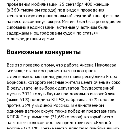
проведения мобилизации. 25 сентября 400 женщин
(в 360-тысячном городе) под видом проведения
женского осуохая (национальный круговой танец) вышли
на несогласованную акцию. Митинг был быстро подавлен
силовыми ведомствами, активные участницы были
задержаны и оштрафованы судом по статьям
о дискредитации армии.
Возможные конкуренты
Все это привело к тому, что работа Айсена Николаева
все чаще стала восприниматься на контрасте
с деятельностью предыдущего главы республики Егора
Борисова, которого местные жители ценят очень высоко.
В результате на выборах депутатов Государственной
думы в 2021 году в Якутии при довольно высокой явке
(выше 51%) победила КПРФ, набравшая 35% голосов
против 33% у «Единой России». В единственном
одномандатном округе также победил представитель
КПРФ Петр Аммосов (21,6% голосов), который всего
на 5 тысяч голосов обошел представителя «Единой
России» (20,1%). Третье место, вплотную приблизившись