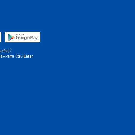
шибку?
нажмите Ctrl+Enter