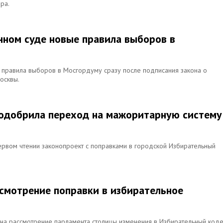
ра.
ном суде новые правила выборов в
 правила выборов в Мосгордуму сразу после подписания закона о
осквы.
 одобрила переход на мажоритарную систему
ервом чтении законопроект с поправками в городской Избирательный
ссмотрение поправки в избирательное
 на рассмотрение парламента столицы изменения в Избирательный коде