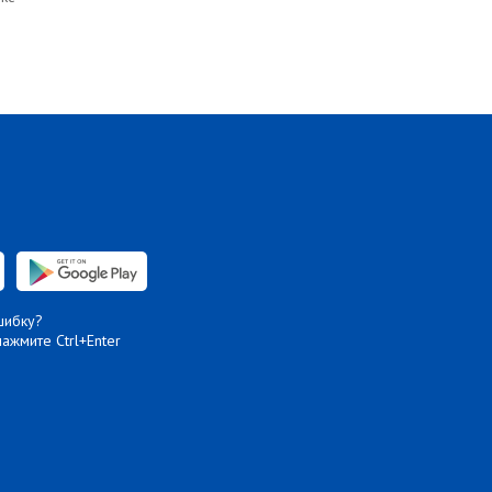
шибку?
нажмите Ctrl+Enter