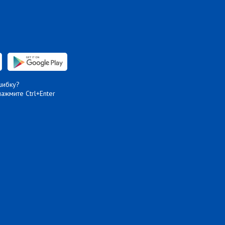
шибку?
нажмите Ctrl+Enter