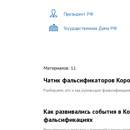
Президент РФ
Государственная Дума РФ
Материалов
:
11
Чатик фальсификаторов Корол
Разбираем, кто и как руководил фальсификаци
Как развивались события в К
фальсификациях
Впечатления о поездке с ревизией в муниципа