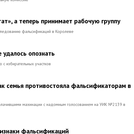
ат», а теперь принимает рабочую группу
следованию фальсификаций в Королеве
е удалось опознать
о с избирательных участков
ак семья противостояла фальсификаторам в
облачившими махинации с надомным голосованием на УИК №2139 в
признаки фальсификаций