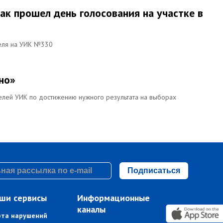
 как прошел день голосования на участке в
теля на УИК №330
ено»
елей УИК по достижению нужного результата на выборах
Подписаться
ши сервисы
Информационные
каналы
рта нарушений