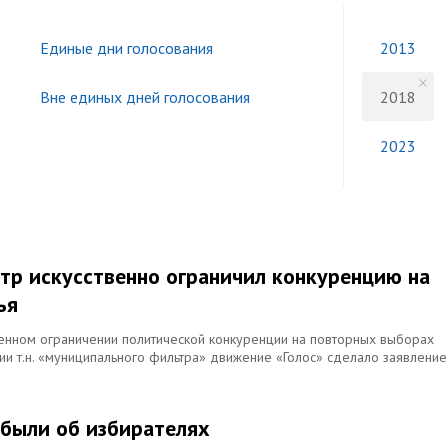
Единые дни голосования
2013
Вне единых дней голосования
2018
2023
тр искусственно ограничил конкуренцию на
ья
венном ограничении политической конкуренции на повторных выборах
и т.н. «муниципального фильтра» движение «Голос» сделало заявление
абыли об избирателях