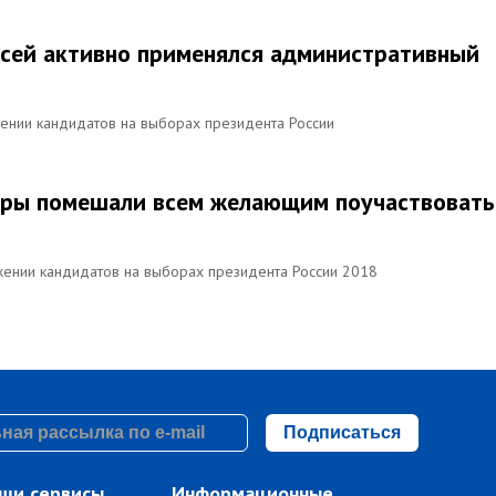
писей активно применялся административный
жении кандидатов на выборах президента России
ьеры помешали всем желающим поучаствовать
жении кандидатов на выборах президента России 2018
Подписаться
ши сервисы
Информационные