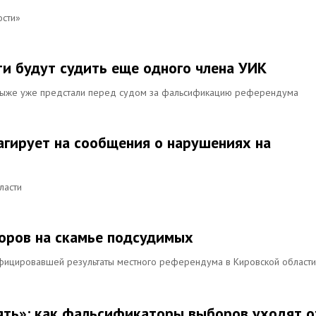
ости»
ти будут судить еще одного члена УИК
мыже уже предстали перед судом за фальсификацию референдума
еагирует на сообщения о нарушениях на
ласти
оров на скамье подсудимых
ифицировавшей результаты местного референдума в Кировской области
ять»: как фальсификаторы выборов уходят о