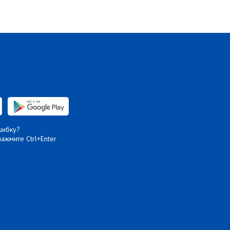
шибку?
нажмите Ctrl+Enter