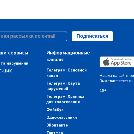
Подписаться
ши сервисы
Информационные
каналы
рта нарушений
Телеграм: Основной
С-ЦИК
канал
Нашли на сайте о
Выделите текст и 
Телеграм: Карта
нарушений
18+
Телеграм: Хроника
дня голосования
Фейсбук
Одноклассники
ВКонтакте
Твиттер