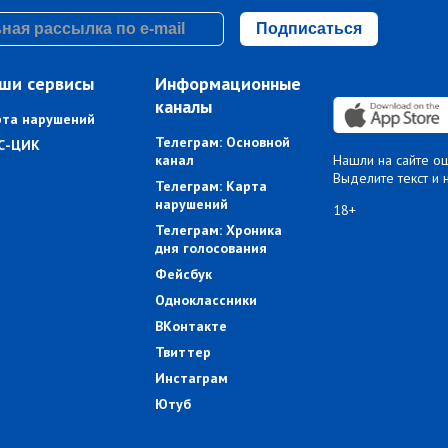
Подписаться
ши сервисы
Информационные
каналы
рта нарушений
Телеграм: Основной
С-ЦИК
канал
Нашли на сайте о
Выделите текст и 
Телеграм: Карта
нарушений
18+
Телеграм: Хроника
дня голосования
Фейсбук
Одноклассники
ВКонтакте
Твиттер
Инстаграм
Ютуб