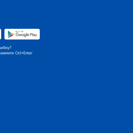
шибку?
нажмите Ctrl+Enter