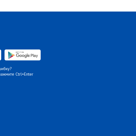
шибку?
нажмите Ctrl+Enter