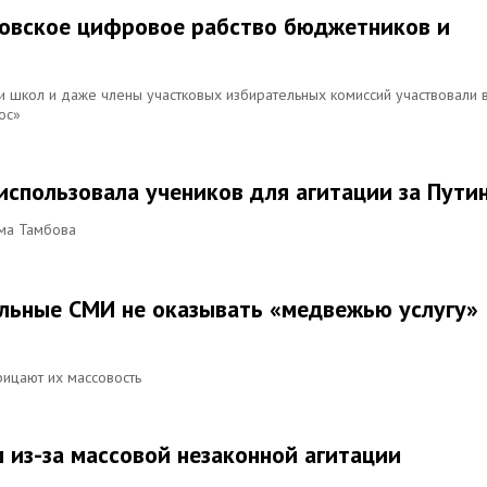
бовское цифровое рабство бюджетников и
и школ и даже члены участковых избирательных комиссий участвовали 
ос»
использовала учеников для агитации за Пути
ума Тамбова
льные СМИ не оказывать «медвежью услугу»
рицают их массовость
 из-за массовой незаконной агитации