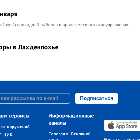
января
ий край) проходят 3 выборов в органы местного самоуправления.
оры в Лахденпохье
Подписаться
ши сервисы
Информационные
каналы
рта нарушений
Телеграм: Основной
С-ЦИК
канал
Нашли на сайте о