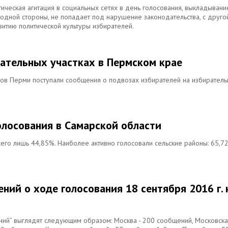
ческая агитация в социальных сетях в день голосования, выкладывани
с одной стороны, не попадает под нарушение законодательства, с друго
звитию политической культуры избирателей.
рательных участках в Пермском крае
онов Перми поступали сообщения о подвозах избирателей на избирател
олосования в Самарской области
всего лишь 44,85%. Наиболее активно голосовали сельские районы: 65,7
ний о ходе голосования 18 сентября 2016 г. 
ний” выглядят следующим образом: Москва - 200 сообщений, Московск