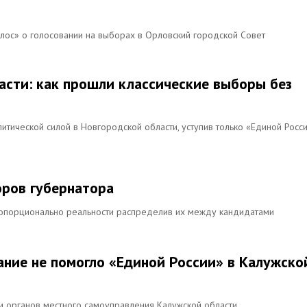
олос» о голосовании на выборах в Орловский городской Совет
асти: как прошли классические выборы без
итической силой в Новгородской области, уступив только «Единой Росс
оров губернатора
ропорционально реальности распределив их между кандидатами
ание не помогло «Единой России» в Калужско
и органов местного самоуправления Калужской области