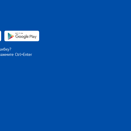
шибку?
нажмите Ctrl+Enter