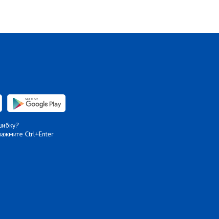
шибку?
нажмите Ctrl+Enter