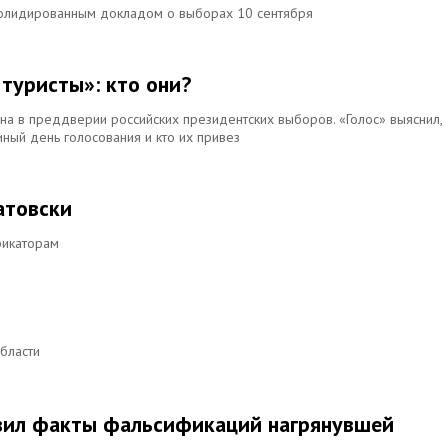
солидированным докладом о выборах 10 сентября
туристы»: кто они?
на в преддверии российских президентских выборов. «Голос» выяснил,
ный день голосования и кто их привез
атовски
фикаторам
бласти
авил факты фальсификаций нагрянувшей