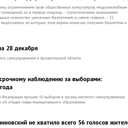
лись ограничениями прав общественных контролёров, недружелюбным
помещений, но в первую очередь -- статистическими аномалиями:
шое количество унесённых бюллетеней, и, самое главное, -- 32
 видеозаписи, но которые, если верить комиссии, получили бюллетень и
на 28 декабря
ого самоуправления в Архангельской области.
осрочному наблюдению за выборами:
 года
ой Федерации прошли 10 выборов в органы местного самоуправления,
 об отзыве главы муниципального образования.
иновский не хватило всего 56 голосов жител