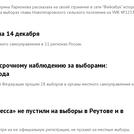
ерина Ларионова рассказала на своей страничке в сети "Фейскбук" исто
на выборах главы Новотитаровского сельского поселения на УИК №1233
на 14 декабря
ного самоуправления в 11 регионах России.
осрочному наблюдению за выборами:
ода
ой Федерации прошли 28 выборов в органы местного самоуправления и
сса» не пустили на выборы в Реутове и в
отря на ее официальную регистрацию, не пускают на местные выборы.