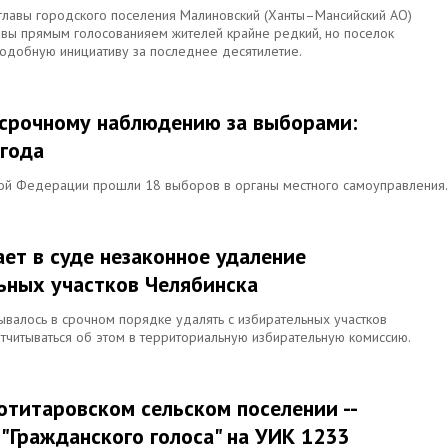
 главы городского поселения Малиновский (Ханты–Мансийский АО)
лавы прямым голосованияем жителей крайне редкий, но поселок
одобную инициативу за последнее десятилетие.
осрочному наблюдению за выборами:
 года
кой Федерации прошли 18 выборов в органы местного самоуправления.
ет в суде незаконное удаление
ьных участков Челябинска
валось в срочном порядке удалять с избирательных участков
отчитываться об этом в территориальную избирательную комиссию.
отитаровском сельском поселении --
"Гражданского голоса" на УИК 1233