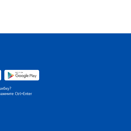
шибку?
нажмите Ctrl+Enter