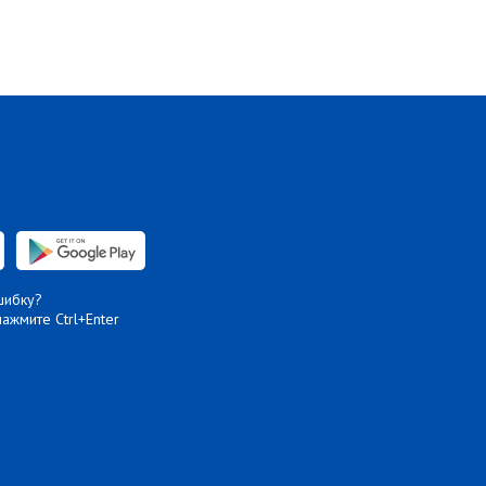
шибку?
нажмите Ctrl+Enter