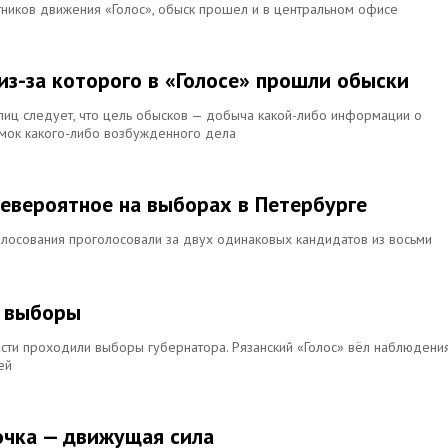
стников движения «Голос», обыск прошел и в центральном офисе
из-за которого в «Голосе» прошли обыски
лиц следует, что цель обысков — добыча какой-либо информации о
амок какого-либо возбужденного дела
евероятное на выборах в Петербурге
олосования проголосовали за двух одинаковых кандидатов из восьми
е выборы
асти проходили выборы губернатора. Рязанский «Голос» вёл наблюдения
ей
очка — движущая сила