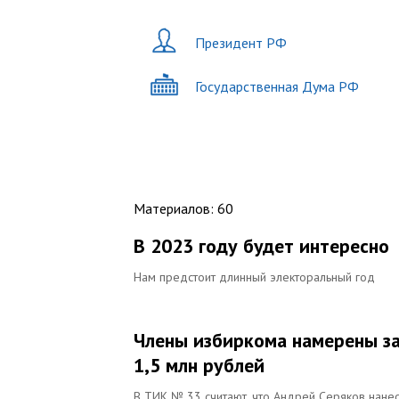
Президент РФ
Государственная Дума РФ
Материалов
:
60
В 2023 году будет интересно
Нам предстоит длинный электоральный год
Члены избиркома намерены за
1,5 млн рублей
В ТИК № 33 считают, что Андрей Серяков нанес