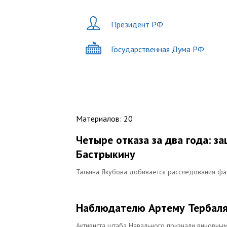
Президент РФ
Государственная Дума РФ
Материалов
:
20
Четыре отказа за два года: 
Бастрыкину
Татьяна Якубова добивается расследования ф
Наблюдателю Артему Тербаля
Активиста штаба Навального признали виновны