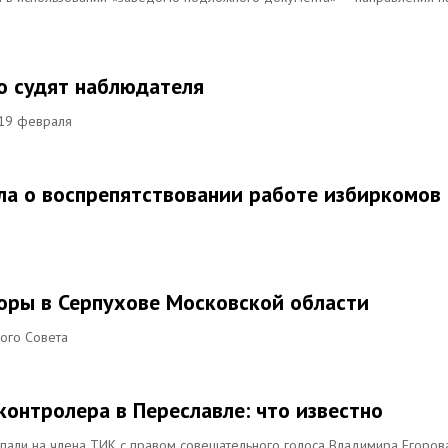
то судят наблюдателя
 19 февраля
ела о воспрепятствовании работе избиркомов
оры в Серпухове Московской области
кого Совета
онтролера в Переславле: что известно
пали на члена ТИК с правом совещательного голоса Владимира Егоров