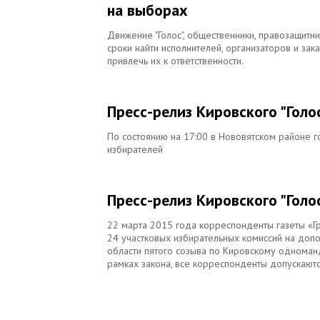
на выборах
Движение "Голос", общественники, правозащитн
сроки найти исполнителей, организаторов и за
привлечь их к ответственности.
Пресс-релиз Кировского "Голо
По состоянию на 17:00 в Нововятском районе 
избирателей
Пресс-релиз Кировского "Голос
22 марта 2015 года корреспонденты газеты «Г
24 участковых избирательных комиссий на доп
области пятого созыва по Кировскому одноман
рамках закона, все корреспонденты допускаются