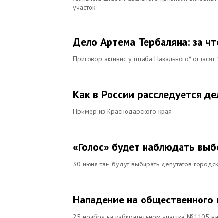
участок
Дело Артема Тербаляна: за ч
Приговор активисту штаба Навального* огласят
Как в России расследуется д
Пример из Краснодарского края
«Голос» будет наблюдать выб
30 июня там будут выбирать депутатов городс
Нападение на общественного к
25 ноября на избирательном участке №1105 на