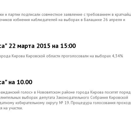
ики и партии подписали совместное заявление с требованием в кратчай
казчиков избиения наблюдателей на выборах в Балашихе 26 апреля и
са" 22 марта 2015 на 15:00
города Кирова Кировской области проголосовали на выборах 4,34%
а" на 10.00
ражданский голос» в Нововятском районе города Кирова посетят поряд
олнительных выборах депутата Законодательного Собрания Кировской
датному избирательному округу № 19. Процедура голосования проход
 на участки.