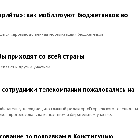
прийти»: как мобилизуют бюджетников во
одится «производственная мобилизация» бюджетников
бы приходят со всей страны
репляют к другим участкам
: сотрудники телекомпании пожаловались на
збиратель утверждает, что главный редактор «Егорьевского телевиден
ков проголосовать на конкретном избирательном участке.
осование по поправкам в Конституцию