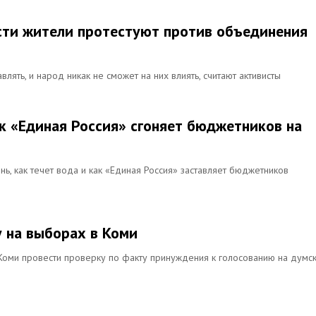
сти жители протестуют против объединения
влять, и народ никак не сможет на них влиять, считают активисты
ак «Единая Россия» сгоняет бюджетников на
онь, как течет вода и как «Единая Россия» заставляет бюджетников
у на выборах в Коми
Коми провести проверку по факту принуждения к голосованию на думс