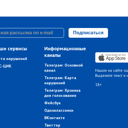
Подписаться
ши сервисы
Информационные
каналы
рта нарушений
Телеграм: Основной
С-ЦИК
канал
Нашли на сайте о
Выделите текст и 
Телеграм: Карта
нарушений
18+
Телеграм: Хроника
дня голосования
Фейсбук
Одноклассники
ВКонтакте
Твиттер