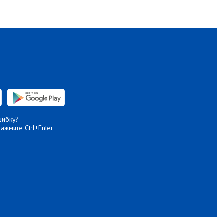
шибку?
нажмите Ctrl+Enter