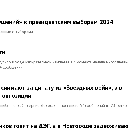
рушений» к президентским выборам 2024
занных с выборами
ги
упило в ходе избирательной кампании, а с момента начала многодневн
74 сообщения
снимают за цитату из «Звездных войн», а в
 оппозиции
ений» — онлайн-сервис «Голоса» — поступило 57 сообщений из 23 регио
ков гонят на ДЭГ, а в Новгороде задержива