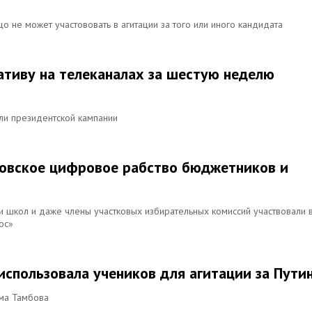
о не может участововать в агитации за того или иного кандидата
гативу на телеканалах за шестую неделю
ли президентской кампании
бовское цифровое рабство бюджетников и
и школ и даже члены участковых избирательных комиссий участвовали 
ос»
использовала учеников для агитации за Пути
ума Тамбова