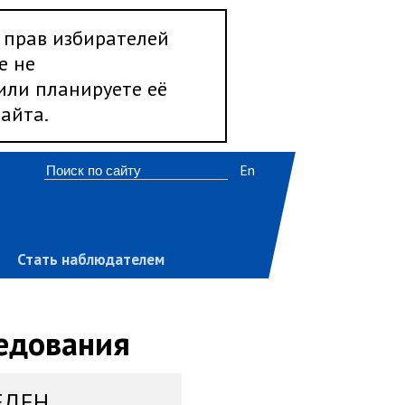
 прав избирателей
е не
 или планируете её
айта.
En
Стать наблюдателем
ледования
ЕДЕН,