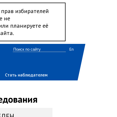
 прав избирателей
е не
 или планируете её
айта.
En
Стать наблюдателем
ледования
ЕДЕН,