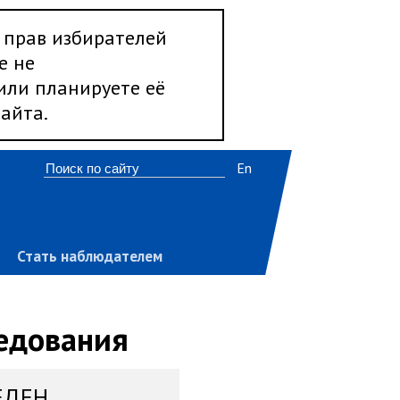
 прав избирателей
е не
 или планируете её
айта.
En
Стать наблюдателем
ледования
ЕДЕН,