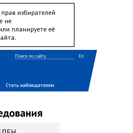
 прав избирателей
е не
 или планируете её
айта.
En
Стать наблюдателем
ледования
ЕДЕН,